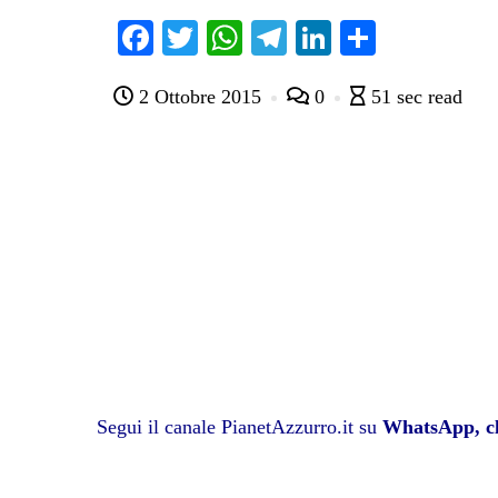
Fa
T
W
Te
Li
C
ce
wi
ha
le
nk
on
2 Ottobre 2015
0
51 sec read
bo
tte
ts
gr
ed
di
ok
r
A
a
In
vi
pp
m
di
Segui il canale PianetAzzurro.it su
WhatsApp, cl