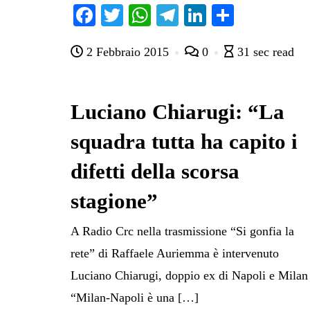
Fa
T
W
Te
Li
C
ce
wi
ha
le
nk
on
2 Febbraio 2015
0
31 sec read
bo
tte
ts
gr
ed
di
ok
r
A
a
In
vi
pp
m
di
Luciano Chiarugi: “La
squadra tutta ha capito i
difetti della scorsa
stagione”
A Radio Crc nella trasmissione “Si gonfia la
rete” di Raffaele Auriemma è intervenuto
Luciano Chiarugi, doppio ex di Napoli e Milan
“Milan-Napoli è una […]