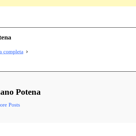
C
on
i
tena
i
ia completa
i
ano Potena
re Posts