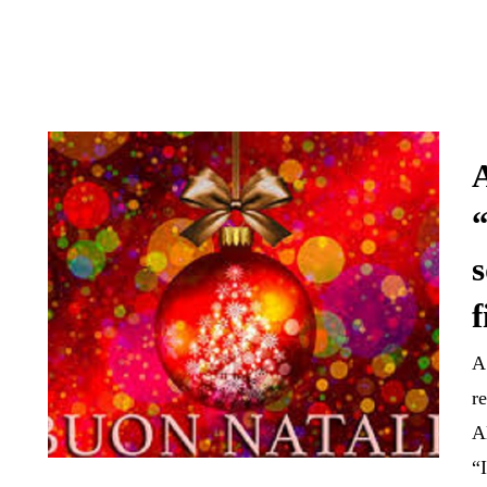
A
“
s
f
A
r
A
“