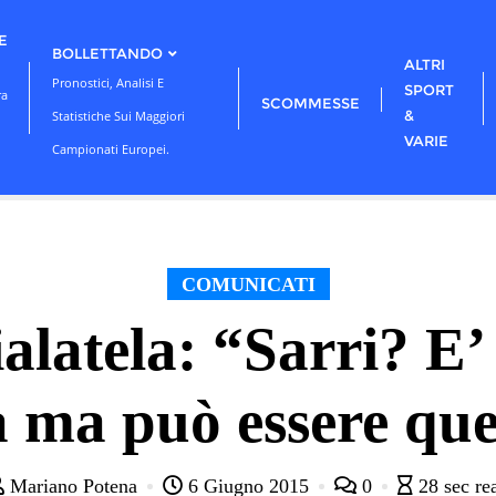
E
BOLLETTANDO
ALTRI
Pronostici, Analisi E
SPORT
ra
SCOMMESSE
&
Statistiche Sui Maggiori
VARIE
Campionati Europei.
COMUNICATI
alatela: “Sarri? E’
 ma può essere que
Mariano Potena
6 Giugno 2015
0
28 sec re