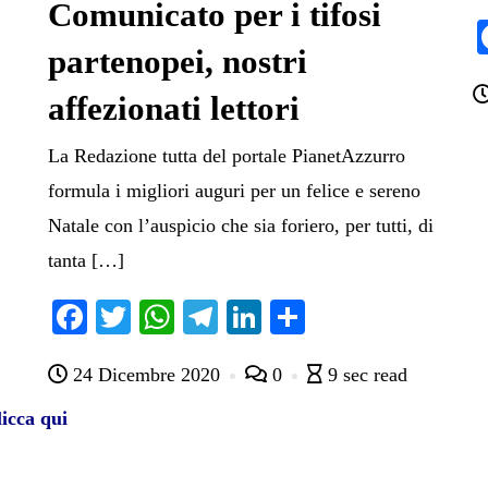
Comunicato per i tifosi
partenopei, nostri
affezionati lettori
La Redazione tutta del portale PianetAzzurro
formula i migliori auguri per un felice e sereno
Natale con l’auspicio che sia foriero, per tutti, di
tanta […]
Fa
T
W
Te
Li
C
ce
wi
ha
le
nk
on
24 Dicembre 2020
0
9 sec read
bo
tte
ts
gr
ed
di
ok
r
A
a
In
vi
icca qui
pp
m
di