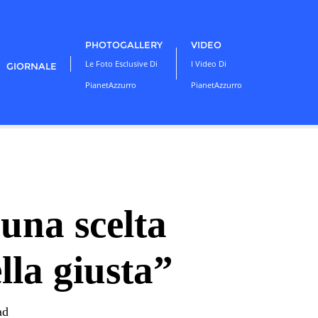
PHOTOGALLERY
VIDEO
Le Foto Esclusive Di
I Video Di
GIORNALE
PianetAzzurro
PianetAzzurro
 una scelta
lla giusta”
ad