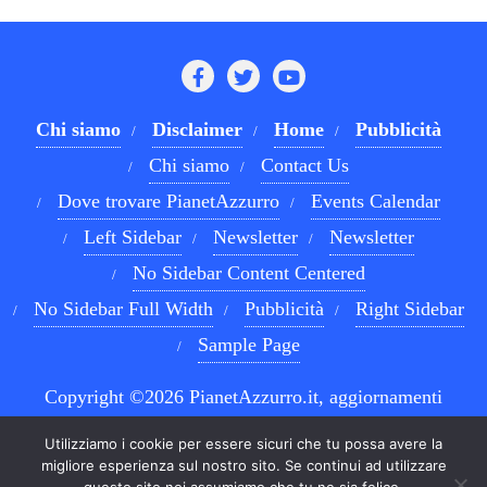
Chi siamo
Disclaimer
Home
Pubblicità
Chi siamo
Contact Us
Dove trovare PianetAzzurro
Events Calendar
Left Sidebar
Newsletter
Newsletter
No Sidebar Content Centered
No Sidebar Full Width
Pubblicità
Right Sidebar
Sample Page
Copyright ©2026 PianetAzzurro.it, aggiornamenti
costanti sul Calcio Napoli e sul mondo del betting . All
Utilizziamo i cookie per essere sicuri che tu possa avere la
rights reserved.
Powered by
WordPress
&
Designed by
migliore esperienza sul nostro sito. Se continui ad utilizzare