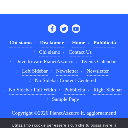
Chi siamo
Disclaimer
Home
Pubblicità
Chi siamo
Contact Us
Dove trovare PianetAzzurro
Events Calendar
Left Sidebar
Newsletter
Newsletter
No Sidebar Content Centered
No Sidebar Full Width
Pubblicità
Right Sidebar
Sample Page
Copyright ©2026 PianetAzzurro.it, aggiornamenti
costanti sul Calcio Napoli e sul mondo del betting . All
Utilizziamo i cookie per essere sicuri che tu possa avere la