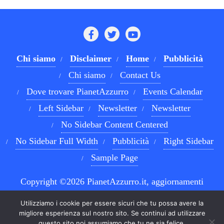
Chi siamo
Disclaimer
Home
Pubblicità
Chi siamo
Contact Us
Dove trovare PianetAzzurro
Events Calendar
Left Sidebar
Newsletter
Newsletter
No Sidebar Content Centered
No Sidebar Full Width
Pubblicità
Right Sidebar
Sample Page
Copyright ©2026 PianetAzzurro.it, aggiornamenti
costanti sul Calcio Napoli e sul mondo del betting . All
Utilizziamo i cookie per essere sicuri che tu possa avere la
rights reserved.
Powered by
WordPress
&
Designed by
migliore esperienza sul nostro sito. Se continui ad utilizzare
questo sito noi assumiamo che tu ne sia felice.