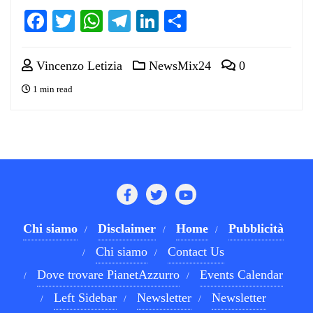
Facebook
Twitter
WhatsApp
Telegram
LinkedIn
Condividi
Vincenzo Letizia
NewsMix24
0
1 min read
Chi siamo
Disclaimer
Home
Pubblicità
Chi siamo
Contact Us
Dove trovare PianetAzzurro
Events Calendar
Left Sidebar
Newsletter
Newsletter