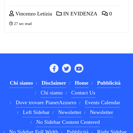
Vincenzo Letizia
IN EVIDENZA
0
27 sec read
Chi siamo
Disclaimer
Home
Pubblicità
Chi siamo
Contact Us
Dove trovare PianetAzzurro
Events Calendar
Left Sidebar
Newsletter
Newsletter
No Sidebar Content Centered
No Sidebar Full Width
Pubblicità
Right Sidebar