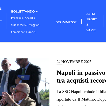
E
BOLLETTANDO
ALTRI
Pronostici, Analisi E
SPORT
ra
SCOMMESSE
&
Statistiche Sui Maggiori
VARIE
Campionati Europei.
24 NOVEMBRE 2025
Napoli in passivo
tra acquisti reco
La SSC Napoli chiude il bil
riportato da Il Mattino. Dopo