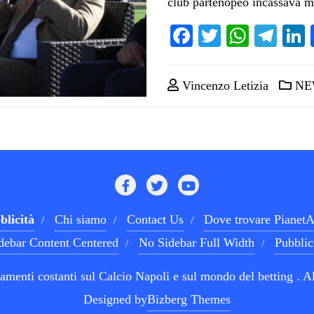
club partenopeo incassava 
Facebook
Twitter
Whats
Tel
Vincenzo Letizia
NE
blicità
Chi siamo
Contact Us
Dove trovare PianetA
debar Content Centered
No Sidebar Full Width
Pubblic
menti costanti sul Calcio Napoli e sul mondo del betting . Al
Designed by
Bizberg Themes