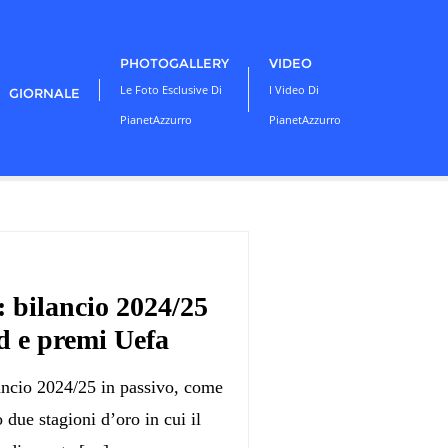
PHOTOGALLERY
VIDEO
Le Foto Esclusive Di
I Video Di
GIORNALE
PianetAzzurro
PianetAzzurro
: bilancio 2024/25
rd e premi Uefa
ancio 2024/25 in passivo, come
 due stagioni d’oro in cui il