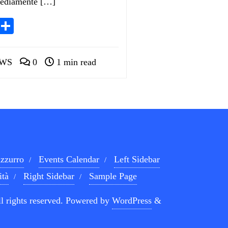
mediamente […]
App
egram
LinkedIn
Condividi
WS
0
1 min read
zzurro
Events Calendar
Left Sidebar
ità
Right Sidebar
Sample Page
l rights reserved.
Powered by
WordPress
&