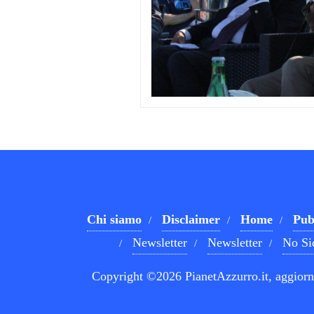
Chi siamo
Disclaimer
Home
Pub
Newsletter
Newsletter
No Si
Copyright ©2026 PianetAzzurro.it, aggiorna