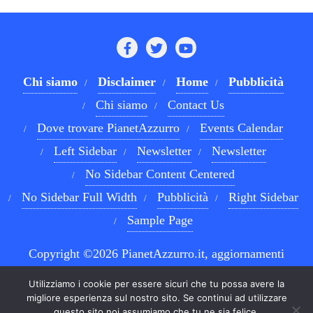
Chi siamo
Disclaimer
Home
Pubblicità
Chi siamo
Contact Us
Dove trovare PianetAzzurro
Events Calendar
Left Sidebar
Newsletter
Newsletter
No Sidebar Content Centered
No Sidebar Full Width
Pubblicità
Right Sidebar
Sample Page
Copyright ©2026 PianetAzzurro.it, aggiornamenti
costanti sul Calcio Napoli e sul mondo del betting . All
Utilizziamo i cookie per essere sicuri che tu possa avere la
rights reserved.
Powered by
WordPress
&
Designed by
migliore esperienza sul nostro sito. Se continui ad utilizzare
questo sito noi assumiamo che tu ne sia felice.