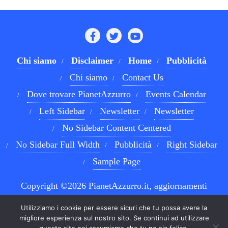
Chi siamo
Disclaimer
Home
Pubblicità
Chi siamo
Contact Us
Dove trovare PianetAzzurro
Events Calendar
Left Sidebar
Newsletter
Newsletter
No Sidebar Content Centered
No Sidebar Full Width
Pubblicità
Right Sidebar
Sample Page
Copyright ©2026 PianetAzzurro.it, aggiornamenti
costanti sul Calcio Napoli e sul mondo del betting . All
Utilizziamo i cookie per essere sicuri che tu possa avere la
rights reserved.
Powered by
WordPress
&
Designed by
migliore esperienza sul nostro sito. Se continui ad utilizzare