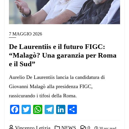
7 MAGGIO 2026
De Laurentiis e il futuro FIGC:
“Malagò? Una garanzia per Roma
e il Sud”
Aurelio De Laurentiis lancia la candidatura di
Giovanni Malagò alla presidenza FIGC,
rassicurando i tifosi della Roma.
Facebook
Twitter
WhatsApp
Telegram
LinkedIn
Condividi
Vincenzo Letizia
NEWS
0
30 sec read