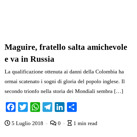
Maguire, fratello salta amichevole
e va in Russia
La qualificazione ottenuta ai danni della Colombia ha
ormai scatenato i sogni di gloria del popolo inglese. Il
secondo trionfo nella storia dei Mondiali sembra […]
Fa
T
W
Te
Li
C
ce
wi
ha
le
nk
on
5 Luglio 2018
0
1 min read
bo
tte
ts
gr
ed
di
ok
r
A
a
In
vi