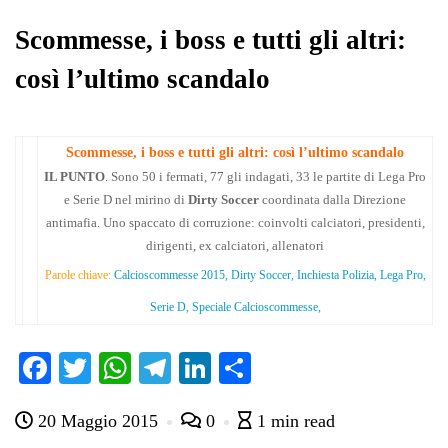
pp
m
di
Scommesse, i boss e tutti gli altri:
così l’ultimo scandalo
Scommesse, i boss e tutti gli altri: così l’ultimo scandalo
IL PUNTO
. Sono 50 i fermati, 77 gli indagati, 33 le partite di Lega Pro
e Serie D nel mirino di
Dirty Soccer
coordinata dalla Direzione
antimafia. Uno spaccato di corruzione: coinvolti calciatori, presidenti,
dirigenti, ex calciatori, allenatori
Parole chiave:
Calcioscommesse 2015, Dirty Soccer, Inchiesta Polizia, Lega Pro,
Serie D, Speciale Calcioscommesse,
Fa
T
W
Te
Li
C
ce
wi
ha
le
nk
on
20 Maggio 2015
0
1 min read
bo
tte
ts
gr
ed
di