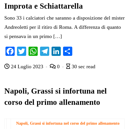
Improta e Schiattarella
Sono 33 i calciatori che saranno a disposizione del mister
Andreoletti per il ritiro di Roma. A differenza di quanto
si pensava in un primo […]
Fa
T
W
Te
Li
C
ce
wi
ha
le
nk
on
24 Luglio 2023
0
30 sec read
bo
tte
ts
gr
ed
di
ok
r
A
a
In
vi
pp
m
di
Napoli, Grassi si infortuna nel
corso del primo allenamento
Napoli, Grassi si infortuna nel corso del primo allenamento