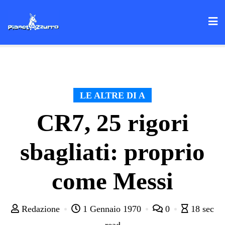
Skip
to
content
LE ALTRE DI A
CR7, 25 rigori
sbagliati: proprio
come Messi
Redazione
1 Gennaio 1970
0
18 sec
read