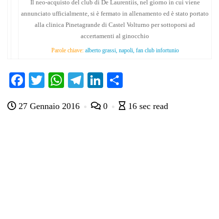
Il neo-acquisto del club di De Laurentiis, nel giorno in cui viene
annunciato ufficialmente, si è fermato in allenamento ed è stato portato
alla clinica Pinetagrande di Castel Volturno per sottoporsi ad
accertamenti al ginocchio
Parole chiave:
alberto grassi, napoli, fan club infortunio
Fa
T
W
Te
Li
C
ce
wi
ha
le
nk
on
27 Gennaio 2016
0
16 sec read
bo
tte
ts
gr
ed
di
ok
r
A
a
In
vi
pp
m
di