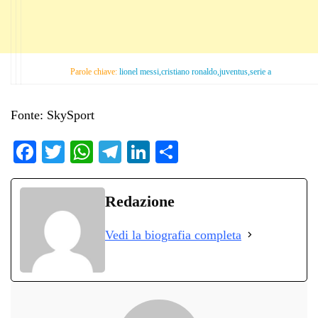
Parole chiave:
lionel messi,cristiano ronaldo,juventus,serie a
Fonte: SkySport
Fa
T
W
Te
Li
C
ce
wi
ha
le
nk
on
bo
tte
ts
gr
ed
di
Redazione
ok
r
A
a
In
vi
Vedi la biografia completa
pp
m
di