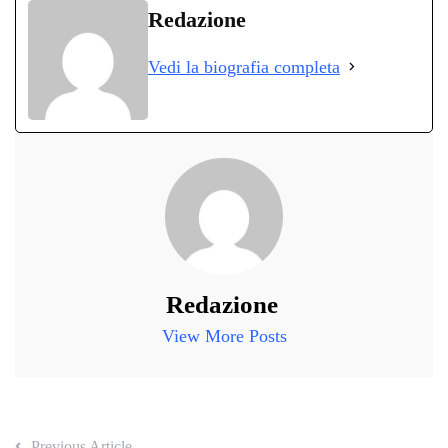
bo
tte
ts
gr
ed
di
Redazione
ok
r
A
a
In
vi
Vedi la biografia completa
pp
m
di
Redazione
View More Posts
Previous Article