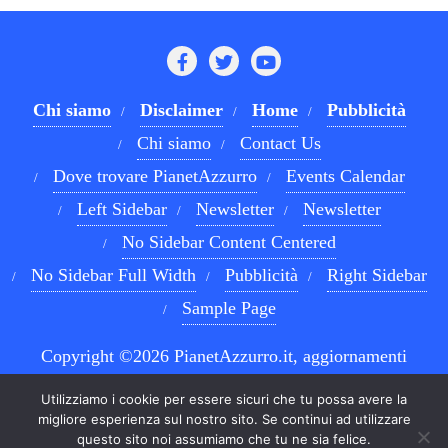
Chi siamo
Disclaimer
Home
Pubblicità
Chi siamo
Contact Us
Dove trovare PianetAzzurro
Events Calendar
Left Sidebar
Newsletter
Newsletter
No Sidebar Content Centered
No Sidebar Full Width
Pubblicità
Right Sidebar
Sample Page
Copyright ©2026 PianetAzzurro.it, aggiornamenti
costanti sul Calcio Napoli e sul mondo del betting . All
Utilizziamo i cookie per essere sicuri che tu possa avere la
rights reserved.
Powered by
WordPress
&
Designed by
migliore esperienza sul nostro sito. Se continui ad utilizzare
questo sito noi assumiamo che tu ne sia felice.