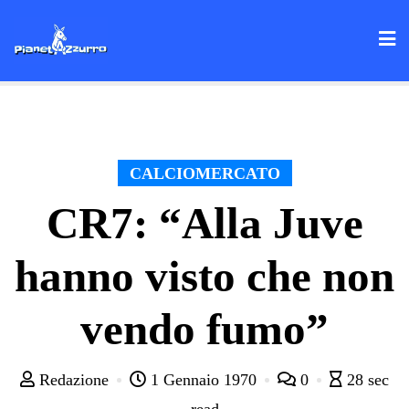
Skip
to
content
CALCIOMERCATO
CR7: “Alla Juve
hanno visto che non
vendo fumo”
Redazione
1 Gennaio 1970
0
28 sec
read