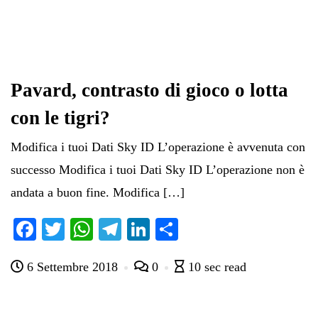
Pavard, contrasto di gioco o lotta
con le tigri?
Modifica i tuoi Dati Sky ID L’operazione è avvenuta con
successo Modifica i tuoi Dati Sky ID L’operazione non è
andata a buon fine. Modifica […]
Fa
T
W
Te
Li
C
ce
wi
ha
le
nk
on
6 Settembre 2018
0
10 sec read
bo
tte
ts
gr
ed
di
ok
r
A
a
In
vi