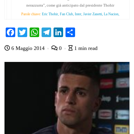
nerazzurra”, come già anticipato dal presidente Thohir
Parole chiave:
Eric Thohir, Fan Club, Inter, Javier Zanetti, La Nacion,
Fa
T
W
Te
Li
C
ce
wi
ha
le
nk
on
6 Maggio 2014
0
1 min read
bo
tte
ts
gr
ed
di
ok
r
A
a
In
vi
pp
m
di