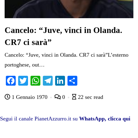
Cancelo: “Juve, vinci in Olanda.
CR7 ci sarà”
Cancelo: “Juve, vinci in Olanda. CR7 ci sarà”L’esterno
portoghese, out…
Fa
T
W
Te
Li
C
ce
wi
ha
le
nk
on
1 Gennaio 1970
0
22 sec read
bo
tte
ts
gr
ed
di
ok
r
A
a
In
vi
pp
m
di
Segui il canale PianetAzzurro.it su
WhatsApp, clicca qui