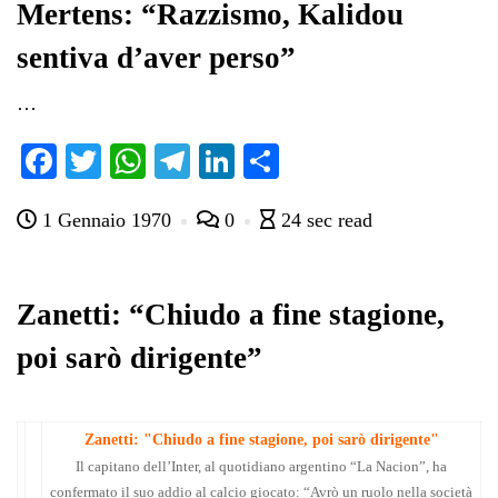
pp
m
di
Mertens: “Razzismo, Kalidou
sentiva d’aver perso”
…
Fa
T
W
Te
Li
C
ce
wi
ha
le
nk
on
1 Gennaio 1970
0
24 sec read
bo
tte
ts
gr
ed
di
ok
r
A
a
In
vi
pp
m
di
Zanetti: “Chiudo a fine stagione,
poi sarò dirigente”
Zanetti: "Chiudo a fine stagione, poi sarò dirigente"
Il capitano dell’Inter, al quotidiano argentino “La Nacion”, ha
confermato il suo addio al calcio giocato: “Avrò un ruolo nella società