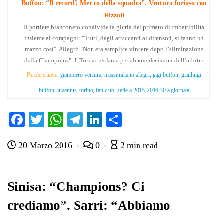
Buffon: “Il record? Merito della squadra”. Ventura furioso con
Rizzoli
Il portiere bianconero condivide la gloria del primato di imbattibilità
insieme ai compagni: "Tutti, dagli attaccanti ai difensori, si fanno un
mazzo così". Allegri: "Non era semplice vincere dopo l’eliminazione
dalla Champions". Il Torino reclama per alcune decisioni dell’arbitro
Parole chiave:
giampiero ventura, massimiliano allegri, gigi buffon, gianluigi
buffon, juventus, torino, fan club, serie a 2015-2016 30.a giornata
Fa
T
W
Te
Li
C
ce
wi
ha
le
nk
on
20 Marzo 2016
0
2 min read
bo
tte
ts
gr
ed
di
ok
r
A
a
In
vi
pp
m
di
Sinisa: “Champions? Ci
crediamo”. Sarri: “Abbiamo