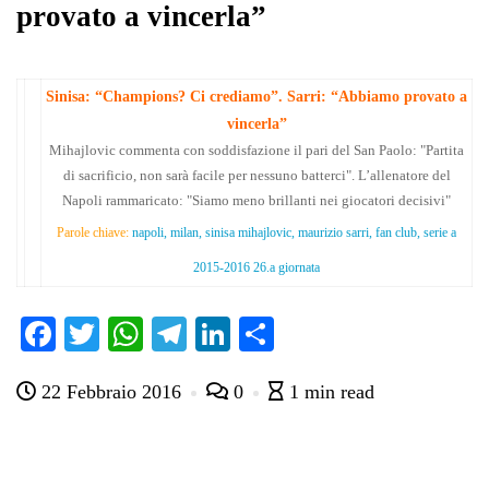
provato a vincerla”
Sinisa: “Champions? Ci crediamo”. Sarri: “Abbiamo provato a
vincerla”
Mihajlovic commenta con soddisfazione il pari del San Paolo: "Partita
di sacrificio, non sarà facile per nessuno batterci". L’allenatore del
Napoli rammaricato: "Siamo meno brillanti nei giocatori decisivi"
Parole chiave:
napoli, milan, sinisa mihajlovic, maurizio sarri, fan club, serie a
2015-2016 26.a giornata
Fa
T
W
Te
Li
C
ce
wi
ha
le
nk
on
22 Febbraio 2016
0
1 min read
bo
tte
ts
gr
ed
di
ok
r
A
a
In
vi
pp
m
di