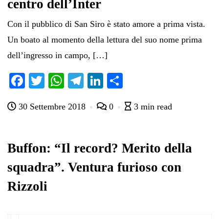
centro dell’Inter
Con il pubblico di San Siro è stato amore a prima vista.
Un boato al momento della lettura del suo nome prima
dell’ingresso in campo, […]
Fa
T
W
Te
Li
C
ce
wi
ha
le
nk
on
30 Settembre 2018
0
3 min read
bo
tte
ts
gr
ed
di
ok
r
A
a
In
vi
pp
m
di
Buffon: “Il record? Merito della
squadra”. Ventura furioso con
Rizzoli