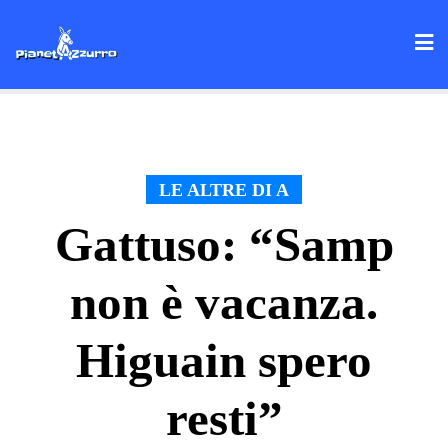
Skip
to
content
LE ALTRE DI A
Gattuso: “Samp
non è vacanza.
Higuain spero
resti”