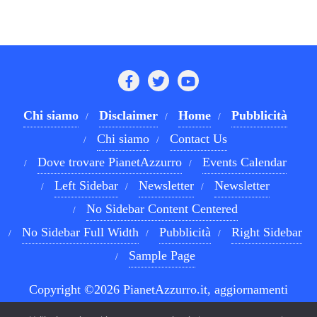
Chi siamo
Disclaimer
Home
Pubblicità
Chi siamo
Contact Us
Dove trovare PianetAzzurro
Events Calendar
Left Sidebar
Newsletter
Newsletter
No Sidebar Content Centered
No Sidebar Full Width
Pubblicità
Right Sidebar
Sample Page
Copyright ©2026 PianetAzzurro.it, aggiornamenti
costanti sul Calcio Napoli e sul mondo del betting . All