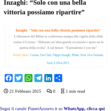
pp
m
di
Inzaghi: “Solo con una bella
vittoria possiamo ripartire”
Inzaghi: "Solo con una bella vittoria possiamo ripartire"
L’allenatore del Milan in conferenza stampa alla vigilia della sfida
contro il Cesena: “Abbiamo un’altra grande occasione e spero sia la
partita della svolta”. E sul futuro: “Il presidente è con me”
Parole chiave:
Cesena, Fan Club, Filippo Inzaghi, Milan, Serie 24.a Giornata,
Serie A 2014-2015,
Fa
T
W
Te
Li
C
ce
wi
ha
le
nk
on
21 Febbraio 2015
0
1 min read
bo
tte
ts
gr
ed
di
ok
r
A
a
In
vi
pp
m
di
Segui il canale PianetAzzurro.it su
WhatsApp, clicca qui