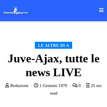
Skip
to
content
LE ALTRE DI A
Juve-Ajax, tutte le
news LIVE
Redazione
1 Gennaio 1970
0
25 sec
read