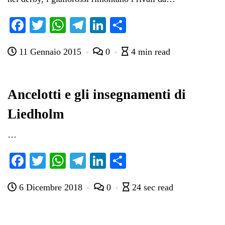
Fa
T
W
Te
Li
C
ce
wi
ha
le
nk
on
11 Gennaio 2015
0
4 min read
bo
tte
ts
gr
ed
di
ok
r
A
a
In
vi
pp
m
di
Ancelotti e gli insegnamenti di
Liedholm
…
Fa
T
W
Te
Li
C
ce
wi
ha
le
nk
on
6 Dicembre 2018
0
24 sec read
bo
tte
ts
gr
ed
di
ok
r
A
a
In
vi