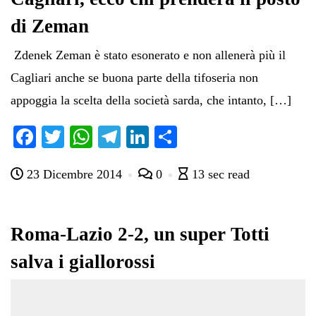
di Zeman
Zdenek Zeman è stato esonerato e non allenerà più il
Cagliari anche se buona parte della tifoseria non
appoggia la scelta della società sarda, che intanto, […]
Fa
T
W
Te
Li
C
ce
wi
ha
le
nk
on
23 Dicembre 2014
0
13 sec read
bo
tte
ts
gr
ed
di
ok
r
A
a
In
vi
pp
m
di
Roma-Lazio 2-2, un super Totti
salva i giallorossi