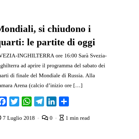
ondiali, si chiudono i
uarti: le partite di oggi
VEZIA-INGHILTERRA ore 16:00 Sarà Svezia-
nghilterra ad aprire il programma del sabato dei
uarti di finale del Mondiale di Russia. Alla
amara Arena (calcio d’inizio ore […]
Fa
T
W
Te
Li
C
ce
wi
ha
le
nk
on
7 Luglio 2018
0
1 min read
bo
tte
ts
gr
ed
di
ok
r
A
a
In
vi