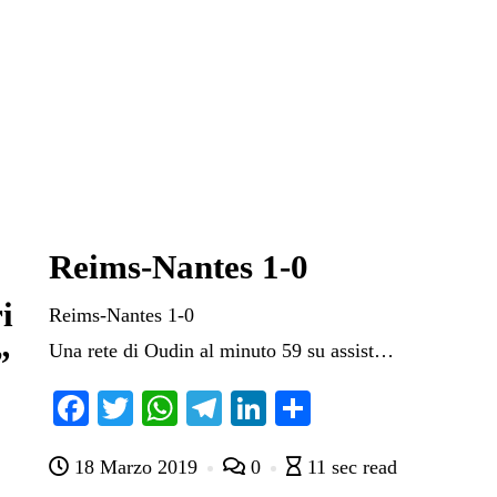
Reims-Nantes 1-0
i
Reims-Nantes 1-0
Una rete di Oudin al minuto 59 su assist…
”
Fa
T
W
Te
Li
C
ce
wi
ha
le
nk
on
18 Marzo 2019
0
11 sec read
bo
tte
ts
gr
ed
di