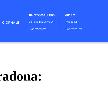
PHOTOGALLERY
VIDEO
Le Foto Esclusive Di
I Video Di
GIORNALE
PianetAzzurro
PianetAzzurro
radona: