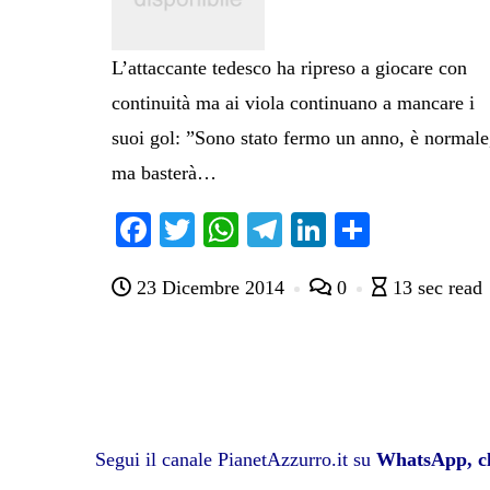
L’attaccante tedesco ha ripreso a giocare con
continuità ma ai viola continuano a mancare i
suoi gol: ”Sono stato fermo un anno, è normale
ma basterà…
Fa
T
W
Te
Li
C
ce
wi
ha
le
nk
on
23 Dicembre 2014
0
13 sec read
bo
tte
ts
gr
ed
di
ok
r
A
a
In
vi
pp
m
di
Segui il canale PianetAzzurro.it su
WhatsApp, cl