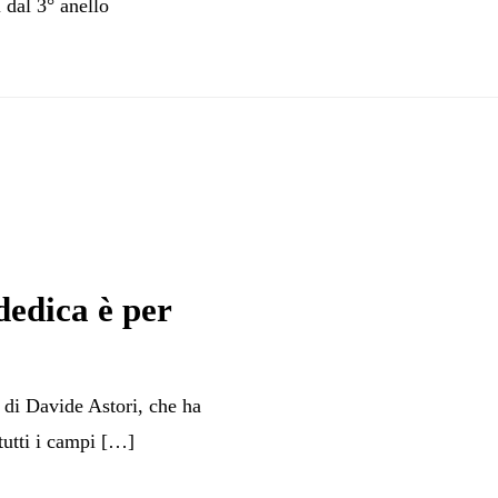
i dal 3° anello
 dedica è per
 di Davide Astori, che ha
tutti i campi […]