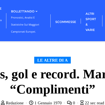
E
BOLLETTANDO
ALTRI
Pronostici, Analisi E
SPORT
ra
SCOMMESSE
&
Statistiche Sui Maggiori
VARIE
Campionati Europei.
LE ALTRE DI A
s, gol e record. Ma
“Complimenti”
Redazione
1 Gennaio 1970
0
22 sec read