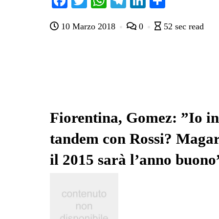
Fa
T
W
Te
Li
C
ce
wi
ha
le
nk
on
10 Marzo 2018
0
52 sec read
bo
tte
ts
gr
ed
di
ok
r
A
a
In
vi
pp
m
di
Fiorentina, Gomez: ”Io in
tandem con Rossi? Magar
il 2015 sarà l’anno buono