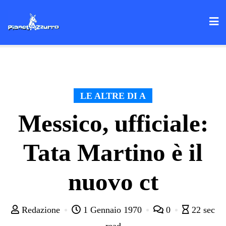
Skip
to
content
LE ALTRE DI A
Messico, ufficiale:
Tata Martino è il
nuovo ct
Redazione
1 Gennaio 1970
0
22 sec
read