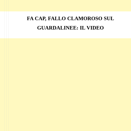
FA CAP, FALLO CLAMOROSO SUL
GUARDALINEE: IL VIDEO