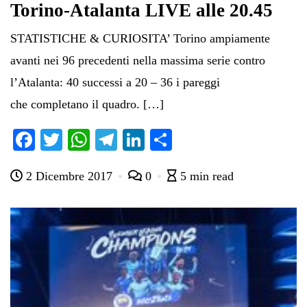
Torino-Atalanta LIVE alle 20.45
STATISTICHE & CURIOSITA’ Torino ampiamente
avanti nei 96 precedenti nella massima serie contro
l’Atalanta: 40 successi a 20 – 36 i pareggi
che completano il quadro. […]
Fa
T
W
Te
Li
C
ce
wi
ha
le
nk
on
2 Dicembre 2017
0
5 min read
bo
tte
ts
gr
ed
di
ok
r
A
a
In
vi
pp
m
di