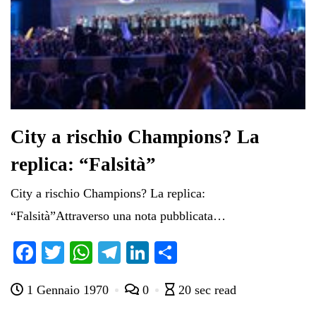
City a rischio Champions? La
replica: “Falsità”
City a rischio Champions? La replica:
“Falsità”Attraverso una nota pubblicata…
Fa
T
W
Te
Li
C
ce
wi
ha
le
nk
on
1 Gennaio 1970
0
20 sec read
bo
tte
ts
gr
ed
di