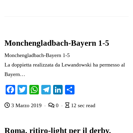
Monchengladbach-Bayern 1-5
Monchengladbach-Bayern 1-5
La doppietta realizzata da Lewandowski ha permesso al
Bayern…
Fa
T
W
Te
Li
C
ce
wi
ha
le
nk
on
3 Marzo 2019
0
12 sec read
bo
tte
ts
gr
ed
di
ok
r
A
a
In
vi
pp
m
di
Roma, ritiro-light per il derby.