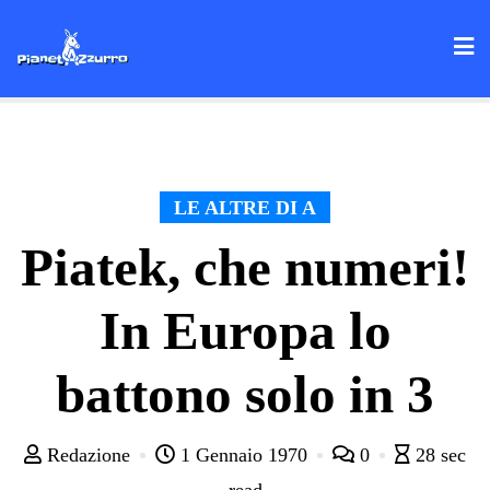
Skip
to
content
LE ALTRE DI A
Piatek, che numeri!
In Europa lo
battono solo in 3
Redazione
1 Gennaio 1970
0
28 sec
read