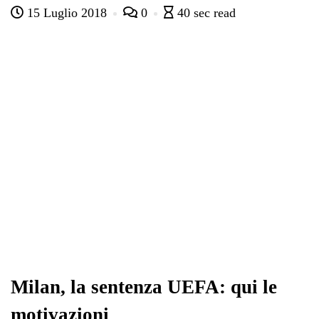
15 Luglio 2018
0
40 sec read
bo
tte
ts
gr
ed
di
ok
r
A
a
In
vi
pp
m
di
Milan, la sentenza UEFA: qui le
motivazioni