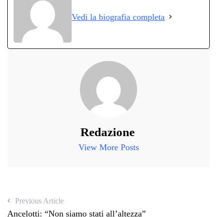
ok
r
A
a
In
vi
Vedi la biografia completa
pp
m
di
Redazione
View More Posts
Previous Article
Ancelotti: “Non siamo stati all’altezza”