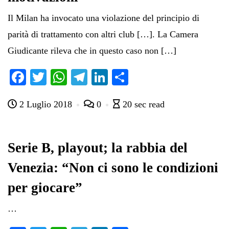
Il Milan ha invocato una violazione del principio di
parità di trattamento con altri club […]. La Camera
Giudicante rileva che in questo caso non […]
Fa
T
W
Te
Li
C
ce
wi
ha
le
nk
on
2 Luglio 2018
0
20 sec read
bo
tte
ts
gr
ed
di
ok
r
A
a
In
vi
pp
m
di
Serie B, playout; la rabbia del
Venezia: “Non ci sono le condizioni
per giocare”
…