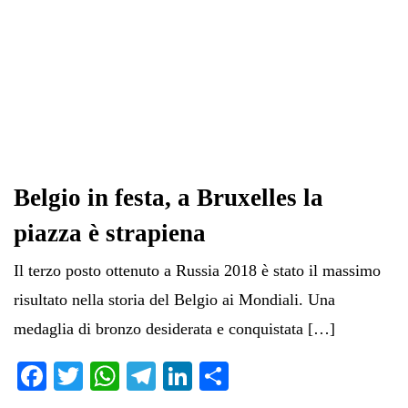
Belgio in festa, a Bruxelles la
piazza è strapiena
Il terzo posto ottenuto a Russia 2018 è stato il massimo
risultato nella storia del Belgio ai Mondiali. Una
medaglia di bronzo desiderata e conquistata […]
Fa
T
W
Te
Li
C
ce
wi
ha
le
nk
on