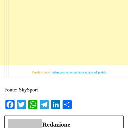
Parole chiave:
milan,genoa,coppa italia,krzysztof piatek
Fonte: SkySport
Fa
T
W
Te
Li
C
ce
wi
ha
le
nk
on
bo
tte
ts
gr
ed
di
Redazione