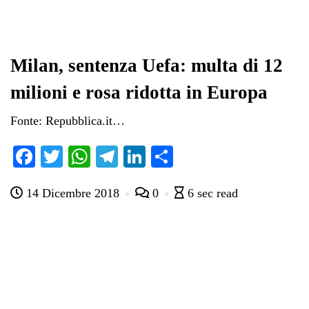
Milan, sentenza Uefa: multa di 12
milioni e rosa ridotta in Europa
Fonte: Repubblica.it…
Fa
T
W
Te
Li
C
ce
wi
ha
le
nk
on
14 Dicembre 2018
0
6 sec read
bo
tte
ts
gr
ed
di
ok
r
A
a
In
vi
pp
m
di