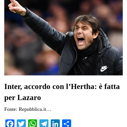
Inter, accordo con l’Hertha: è fatta
per Lazaro
Fonte: Repubblica.it…
Fa
T
W
Te
Li
C