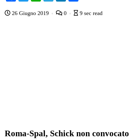
ce
wi
ha
le
nk
on
26 Giugno 2019
0
9 sec read
bo
tte
ts
gr
ed
di
ok
r
A
a
In
vi
pp
m
di
Roma-Spal, Schick non convocato