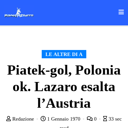
Skip
to
content
LE ALTRE DI A
Piatek-gol, Polonia
ok. Lazaro esalta
l’Austria
Redazione
1 Gennaio 1970
0
33 sec
read