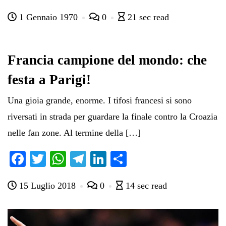
ce
wi
ha
le
nk
on
1 Gennaio 1970
0
21 sec read
bo
tte
ts
gr
ed
di
ok
r
A
a
In
vi
pp
m
di
Francia campione del mondo: che
festa a Parigi!
Una gioia grande, enorme. I tifosi francesi si sono
riversati in strada per guardare la finale contro la Croazia
nelle fan zone. Al termine della […]
Fa
T
W
Te
Li
C
ce
wi
ha
le
nk
on
15 Luglio 2018
0
14 sec read
bo
tte
ts
gr
ed
di
ok
r
A
a
In
vi
pp
m
di