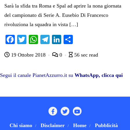
Sarà la sfida tra Roma e Spal ad aprire la nona giornata
del campionato di Serie A. Eusebio Di Francesco
rivoluziona la squadra in vista […]
Fa
T
W
Te
Li
C
ce
wi
ha
le
nk
on
19 Ottobre 2018
0
56 sec read
bo
tte
ts
gr
ed
di
ok
r
A
a
In
vi
pp
m
di
Segui il canale PianetAzzurro.it su
WhatsApp, clicca qui
Chi siamo
Disclaimer
Home
Pubblicità