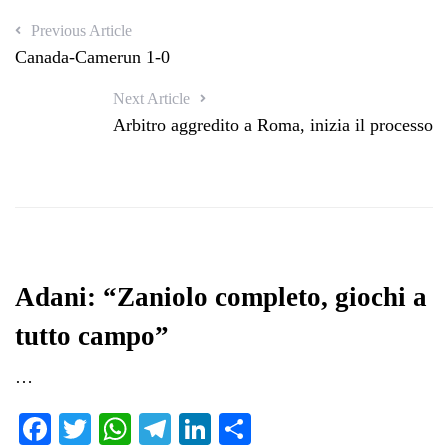
Previous Article
Canada-Camerun 1-0
Next Article
Arbitro aggredito a Roma, inizia il processo
Adani: “Zaniolo completo, giochi a
tutto campo”
…
Fa
T
W
Te
Li
C