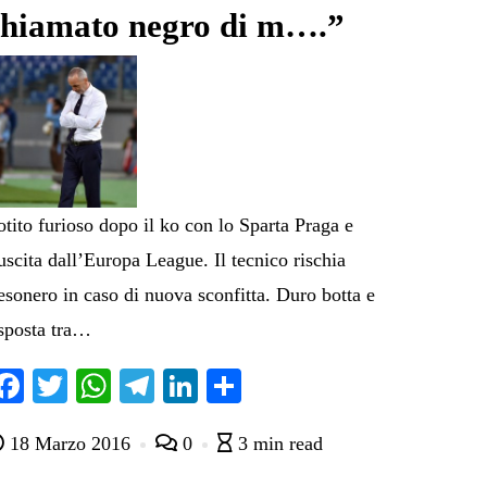
chiamato negro di m….”
otito furioso dopo il ko con lo Sparta Praga e
’uscita dall’Europa League. Il tecnico rischia
’esonero in caso di nuova sconfitta. Duro botta e
isposta tra…
Fa
T
W
Te
Li
C
ce
wi
ha
le
nk
on
18 Marzo 2016
0
3 min read
bo
tte
ts
gr
ed
di