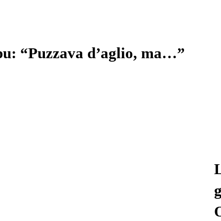
u: “Puzzava d’aglio, ma…”
L
g
O