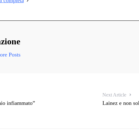
ia completa
i
zione
re Posts
Next Article
chio infiammato”
Lainez e non sol