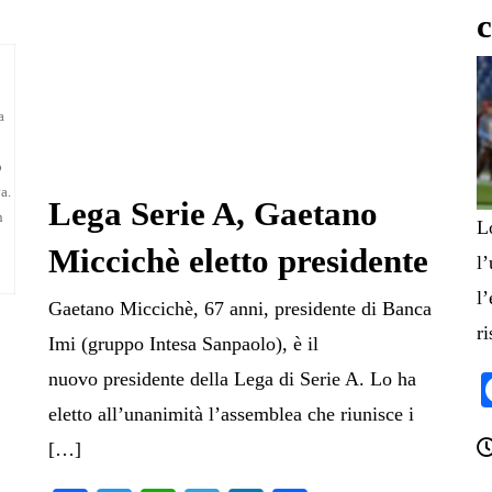
a
o
a.
Lega Serie A, Gaetano
n
L
Miccichè eletto presidente
l
l
Gaetano Miccichè, 67 anni, presidente di Banca
r
Imi (gruppo Intesa Sanpaolo), è il
nuovo presidente della Lega di Serie A. Lo ha
eletto all’unanimità l’assemblea che riunisce i
[…]