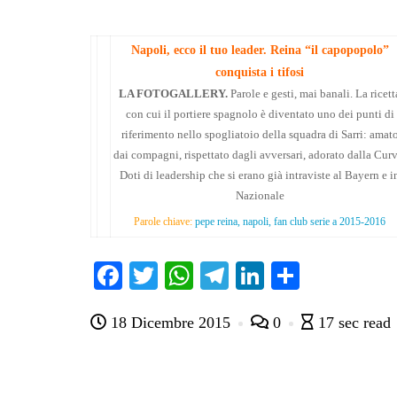
Napoli, ecco il tuo leader. Reina “il capopopolo”
conquista i tifosi
LA FOTOGALLERY.
Parole e gesti, mai banali. La ricett
con cui il portiere spagnolo è diventato uno dei punti di
riferimento nello spogliatoio della squadra di Sarri: amat
dai compagni, rispettato dagli avversari, adorato dalla Curv
Doti di leadership che si erano già intraviste al Bayern e i
Nazionale
Parole chiave:
pepe reina, napoli, fan club serie a 2015-2016
Fa
T
W
Te
Li
C
ce
wi
ha
le
nk
on
18 Dicembre 2015
0
17 sec read
bo
tte
ts
gr
ed
di
ok
r
A
a
In
vi
pp
m
di