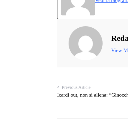
Vedi la biograf
pp
m
d
Reda
View Mo
Previous Article
Icardi out, non si allena: “Ginoc