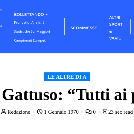
E
BOLLETTANDO
ALTRI
Pronostici, Analisi E
SPORT
ra
SCOMMESSE
&
Statistiche Sui Maggiori
VARIE
Campionati Europei.
LE ALTRE DI A
attuso: “Tutti ai 
Redazione
1 Gennaio 1970
0
23 sec read