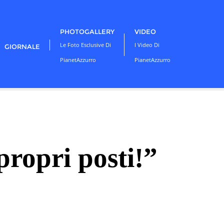
PHOTOGALLERY
VIDEO
Le Foto Esclusive Di
I Video Di
GIORNALE
PianetAzzurro
PianetAzzurro
propri posti!”