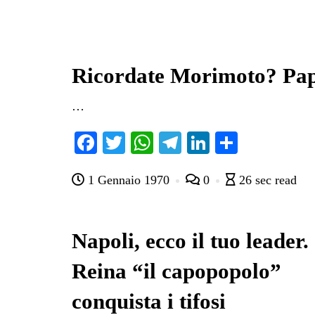
Ricordate Morimoto? Pap
…
Fa
T
W
Te
Li
C
ce
wi
ha
le
nk
on
1 Gennaio 1970
0
26 sec read
bo
tte
ts
gr
ed
di
ok
r
A
a
In
vi
pp
m
di
Napoli, ecco il tuo leader.
Reina “il capopopolo”
conquista i tifosi