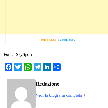
Parole chiave:
var,spal,serie a
Fonte: SkySport
Fa
T
W
Te
Li
C
ce
wi
ha
le
nk
on
bo
tte
ts
gr
ed
di
Redazione
ok
r
A
a
In
vi
Vedi la biografia completa
pp
m
di