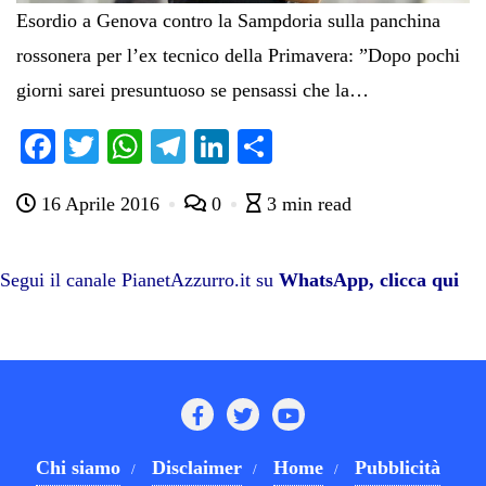
Esordio a Genova contro la Sampdoria sulla panchina
rossonera per l’ex tecnico della Primavera: ”Dopo pochi
giorni sarei presuntuoso se pensassi che la…
Fa
T
W
Te
Li
C
ce
wi
ha
le
nk
on
16 Aprile 2016
0
3 min read
bo
tte
ts
gr
ed
di
ok
r
A
a
In
vi
pp
m
di
Segui il canale PianetAzzurro.it su
WhatsApp, clicca qui
Chi siamo
Disclaimer
Home
Pubblicità