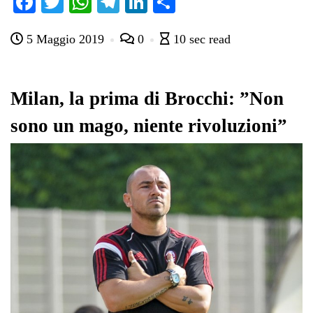
Fa
T
W
Te
Li
C
ce
wi
ha
le
nk
on
5 Maggio 2019
0
10 sec read
bo
tte
ts
gr
ed
di
ok
r
A
a
In
vi
pp
m
di
Milan, la prima di Brocchi: ”Non
sono un mago, niente rivoluzioni”