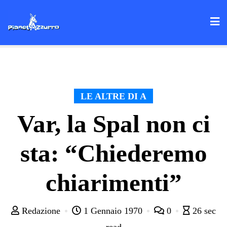
Skip
to
content
LE ALTRE DI A
Var, la Spal non ci
sta: “Chiederemo
chiarimenti”
Redazione
1 Gennaio 1970
0
26 sec
read