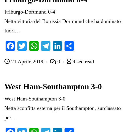
Friburgo-Dortmund 0-4
Netta vittoria del Borussia Dortmund che ha dominato
fuori…
Fa
T
W
Te
Li
C
ce
wi
ha
le
nk
on
21 Aprile 2019
0
9 sec read
bo
tte
ts
gr
ed
di
ok
r
A
a
In
vi
pp
m
di
West Ham-Southampton 3-0
West Ham-Southampton 3-0
Netta sconfitta esterna per il Southampton, surclassato
per…