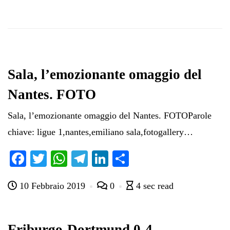
Sala, l’emozionante omaggio del
Nantes. FOTO
Sala, l’emozionante omaggio del Nantes. FOTOParole
chiave: ligue 1,nantes,emiliano sala,fotogallery…
Fa
T
W
Te
Li
C
ce
wi
ha
le
nk
on
10 Febbraio 2019
0
4 sec read
bo
tte
ts
gr
ed
di
ok
r
A
a
In
vi
pp
m
di
Friburgo-Dortmund 0-4