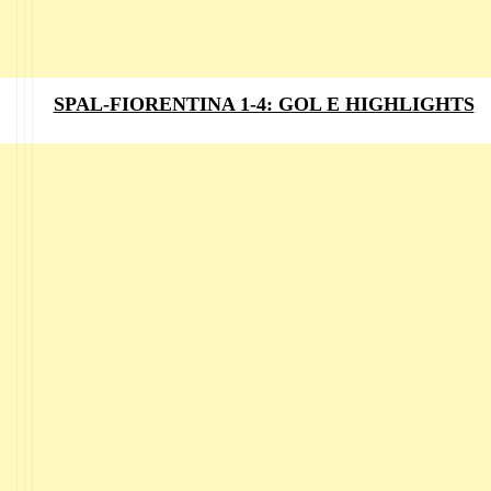
SPAL-FIORENTINA 1-4: GOL E HIGHLIGHTS