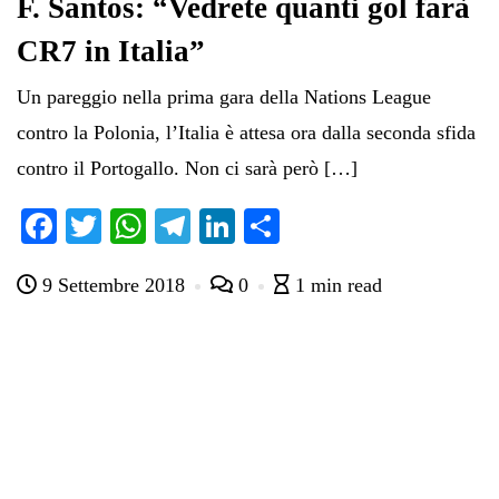
F. Santos: “Vedrete quanti gol farà
CR7 in Italia”
Un pareggio nella prima gara della Nations League
contro la Polonia, l’Italia è attesa ora dalla seconda sfida
contro il Portogallo. Non ci sarà però […]
Fa
T
W
Te
Li
C
ce
wi
ha
le
nk
on
9 Settembre 2018
0
1 min read
bo
tte
ts
gr
ed
di
ok
r
A
a
In
vi
pp
m
di