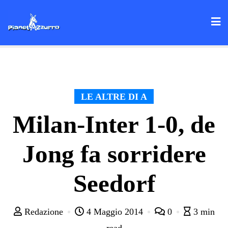
Skip
to
content
LE ALTRE DI A
Milan-Inter 1-0, de
Jong fa sorridere
Seedorf
Redazione
4 Maggio 2014
0
3 min
read