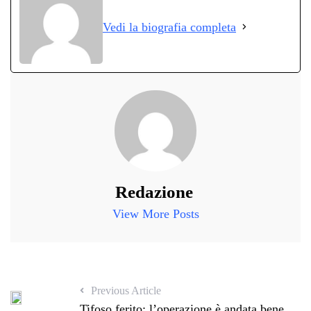
ok
r
A
a
In
vi
Vedi la biografia completa
pp
m
di
Redazione
View More Posts
Previous Article
Tifoso ferito: l’operazione è andata bene