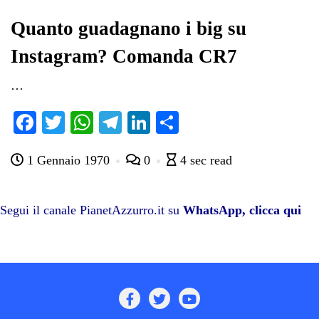
pp
m
di
Quanto guadagnano i big su
Instagram? Comanda CR7
…
Fa
T
W
Te
Li
C
ce
wi
ha
le
nk
on
1 Gennaio 1970
0
4 sec read
bo
tte
ts
gr
ed
di
ok
r
A
a
In
vi
pp
m
di
Segui il canale PianetAzzurro.it su
WhatsApp, clicca qui