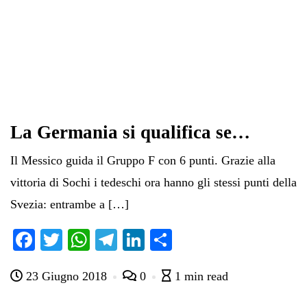
La Germania si qualifica se…
Il Messico guida il Gruppo F con 6 punti. Grazie alla
vittoria di Sochi i tedeschi ora hanno gli stessi punti della
Svezia: entrambe a […]
Fa
T
W
Te
Li
C
ce
wi
ha
le
nk
on
23 Giugno 2018
0
1 min read
bo
tte
ts
gr
ed
di
ok
r
A
a
In
vi