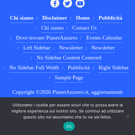
Chi siamo
Disclaimer
Home
Pubblicità
Chi siamo
Contact Us
Dove trovare PianetAzzurro
Events Calendar
Left Sidebar
Newsletter
Newsletter
No Sidebar Content Centered
No Sidebar Full Width
Pubblicità
Right Sidebar
Sample Page
Copyright ©2026 PianetAzzurro.it, aggiornamenti
costanti sul Calcio Napoli e sul mondo del betting . All
Utilizziamo i cookie per essere sicuri che tu possa avere la
rights reserved.
Powered by
WordPress
&
Designed by
migliore esperienza sul nostro sito. Se continui ad utilizzare
questo sito noi assumiamo che tu ne sia felice.
Bizberg Themes
Ok