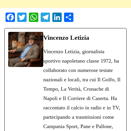
Fa
T
W
Te
Li
C
ce
wi
ha
le
nk
on
bo
tte
ts
gr
ed
di
Vincenzo Letizia
ok
r
A
a
In
vi
Vincenzo Letizia, giornalista
pp
m
di
sportivo napoletano classe 1972, ha
collaborato con numerose testate
nazionali e locali, tra cui Il Golfo, Il
Tempo, La Verità, Cronache di
Napoli e Il Corriere di Caserta. Ha
raccontato il calcio in radio e in TV,
partecipando a trasmissioni come
Campania Sport, Pane e Pallone,