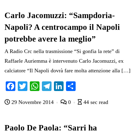
Carlo Jacomuzzi: “Sampdoria-
Napoli? A centrocampo il Napoli
potrebbe avere la meglio”
A Radio Crc nella trasmissione “Si gonfia la rete” di
Raffaele Auriemma è intervenuto Carlo Jacomuzzi, ex
calciatore “Il Napoli dovrà fare molta attenzione alla […]
Fa
T
W
Te
Li
C
ce
wi
ha
le
nk
on
29 Novembre 2014
0
44 sec read
bo
tte
ts
gr
ed
di
ok
r
A
a
In
vi
pp
m
di
Paolo De Paola: “Sarri ha