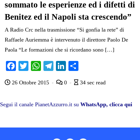
sommato le esperienze ed i difetti di
Benitez ed il Napoli sta crescendo”
A Radio Crc nella trasmissione “Si gonfia la rete” di
Raffaele Auriemma è intervenuto il direttore Paolo De
Paola “Le formazioni che si ricordano sono […]
Fa
T
W
Te
Li
C
ce
wi
ha
le
nk
on
26 Ottobre 2015
0
34 sec read
bo
tte
ts
gr
ed
di
ok
r
A
a
In
vi
pp
m
di
Segui il canale PianetAzzurro.it su
WhatsApp, clicca qui