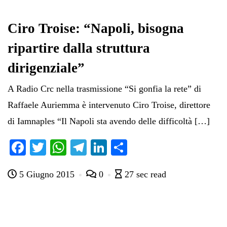
Ciro Troise: “Napoli, bisogna
ripartire dalla struttura
dirigenziale”
A Radio Crc nella trasmissione “Si gonfia la rete” di
Raffaele Auriemma è intervenuto Ciro Troise, direttore
di Iamnaples “Il Napoli sta avendo delle difficoltà […]
Fa
T
W
Te
Li
C
ce
wi
ha
le
nk
on
5 Giugno 2015
0
27 sec read
bo
tte
ts
gr
ed
di
ok
r
A
a
In
vi
pp
m
di