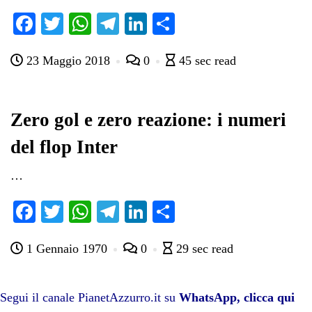
Fa
T
W
Te
Li
C
ce
wi
ha
le
nk
on
23 Maggio 2018
0
45 sec read
bo
tte
ts
gr
ed
di
ok
r
A
a
In
vi
pp
m
di
Zero gol e zero reazione: i numeri
del flop Inter
…
Fa
T
W
Te
Li
C
ce
wi
ha
le
nk
on
1 Gennaio 1970
0
29 sec read
bo
tte
ts
gr
ed
di
ok
r
A
a
In
vi
pp
m
di
Segui il canale PianetAzzurro.it su
WhatsApp, clicca qui