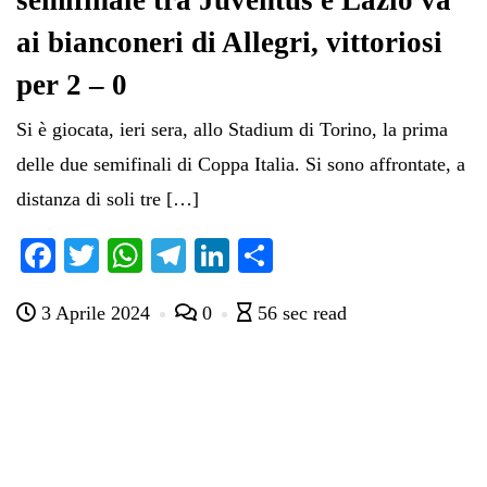
semifinale tra Juventus e Lazio va
ai bianconeri di Allegri, vittoriosi
per 2 – 0
Si è giocata, ieri sera, allo Stadium di Torino, la prima
delle due semifinali di Coppa Italia. Si sono affrontate, a
distanza di soli tre […]
Fa
T
W
Te
Li
C
ce
wi
ha
le
nk
on
3 Aprile 2024
0
56 sec read
bo
tte
ts
gr
ed
di
ok
r
A
a
In
vi
pp
m
di