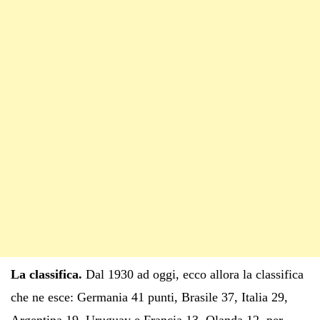
La classifica.
Dal 1930 ad oggi, ecco allora la classifica
che ne esce: Germania 41 punti, Brasile 37, Italia 29,
Argentina 19, Uruguay e Francia 13, Olanda 12, per