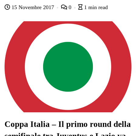
ce
wi
ha
le
nk
on
15 Novembre 2017
0
1 min read
bo
tte
ts
gr
ed
di
ok
r
A
a
In
vi
pp
m
di
Coppa Italia – Il primo round della