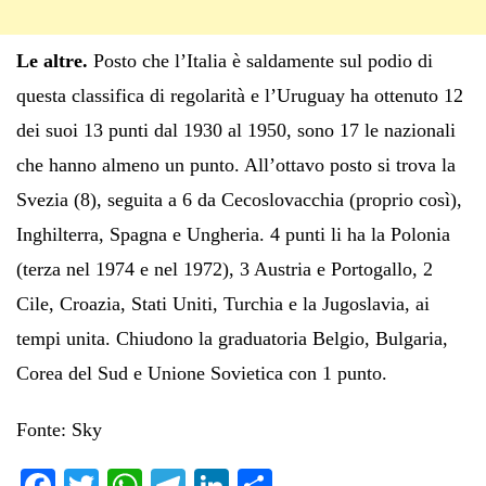
Le altre.
Posto che l’Italia è saldamente sul podio di
questa classifica di regolarità e l’Uruguay ha ottenuto 12
dei suoi 13 punti dal 1930 al 1950, sono 17 le nazionali
che hanno almeno un punto. All’ottavo posto si trova la
Svezia (8), seguita a 6 da Cecoslovacchia (proprio così),
Inghilterra, Spagna e Ungheria. 4 punti li ha la Polonia
(terza nel 1974 e nel 1972), 3 Austria e Portogallo, 2
Cile, Croazia, Stati Uniti, Turchia e la Jugoslavia, ai
tempi unita. Chiudono la graduatoria Belgio, Bulgaria,
Corea del Sud e Unione Sovietica con 1 punto.
Fonte: Sky
Fa
T
W
Te
Li
C