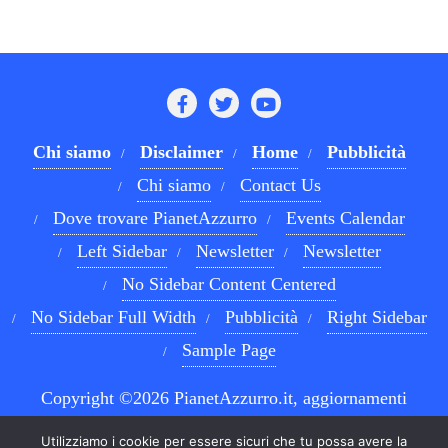
Chi siamo
Disclaimer
Home
Pubblicità
Chi siamo
Contact Us
Dove trovare PianetAzzurro
Events Calendar
Left Sidebar
Newsletter
Newsletter
No Sidebar Content Centered
No Sidebar Full Width
Pubblicità
Right Sidebar
Sample Page
Copyright ©2026 PianetAzzurro.it, aggiornamenti
costanti sul Calcio Napoli e sul mondo del betting . All
Utilizziamo i cookie per essere sicuri che tu possa avere la