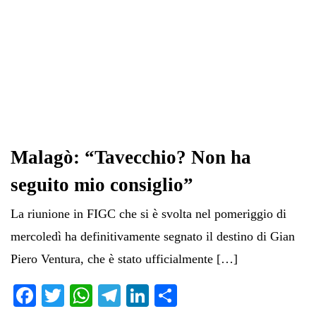
Malagò: “Tavecchio? Non ha
seguito mio consiglio”
La riunione in FIGC che si è svolta nel pomeriggio di
mercoledì ha definitivamente segnato il destino di Gian
Piero Ventura, che è stato ufficialmente […]
Fa
T
W
Te
Li
C