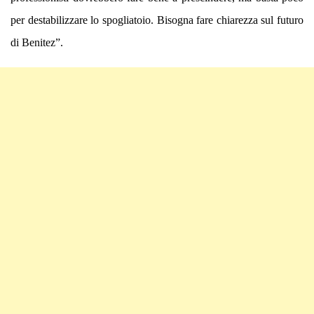
per destabilizzare lo spogliatoio. Bisogna fare chiarezza sul futuro
di Benitez”.