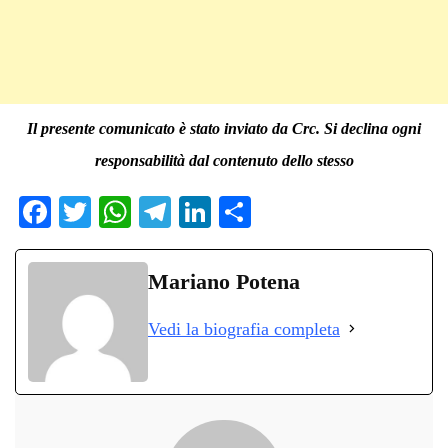
Il presente comunicato è stato inviato da Crc. Si declina ogni
responsabilità dal contenuto dello stesso
Fa
T
W
Te
Li
C
ce
wi
ha
le
nk
on
bo
tte
ts
gr
ed
di
Mariano Potena
ok
r
A
a
In
vi
Vedi la biografia completa
pp
m
di