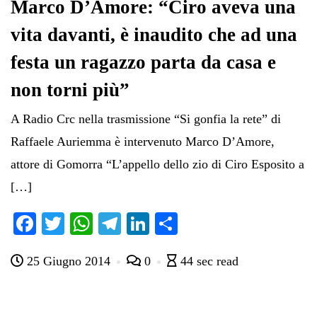
Marco D’Amore: “Ciro aveva una
vita davanti, è inaudito che ad una
festa un ragazzo parta da casa e
non torni più”
A Radio Crc nella trasmissione “Si gonfia la rete” di
Raffaele Auriemma è intervenuto Marco D’Amore,
attore di Gomorra “L’appello dello zio di Ciro Esposito a
[…]
Fa
T
W
Te
Li
C
ce
wi
ha
le
nk
on
25 Giugno 2014
0
44 sec read
bo
tte
ts
gr
ed
di
ok
r
A
a
In
vi
pp
m
di