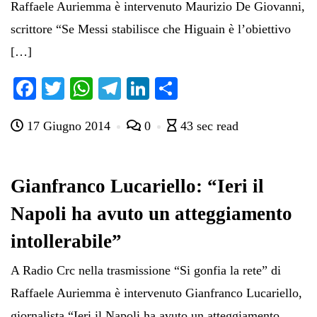
Raffaele Auriemma è intervenuto Maurizio De Giovanni,
scrittore “Se Messi stabilisce che Higuain è l’obiettivo
[…]
Fa
T
W
Te
Li
C
ce
wi
ha
le
nk
on
17 Giugno 2014
0
43 sec read
bo
tte
ts
gr
ed
di
ok
r
A
a
In
vi
pp
m
di
Gianfranco Lucariello: “Ieri il
Napoli ha avuto un atteggiamento
intollerabile”
A Radio Crc nella trasmissione “Si gonfia la rete” di
Raffaele Auriemma è intervenuto Gianfranco Lucariello,
giornalista “Ieri il Napoli ha avuto un atteggiamento