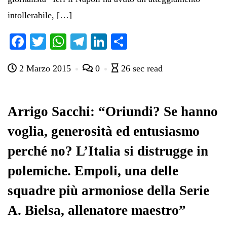
intollerabile, […]
Fa
T
W
Te
Li
C
ce
wi
ha
le
nk
on
2 Marzo 2015
0
26 sec read
bo
tte
ts
gr
ed
di
ok
r
A
a
In
vi
pp
m
di
Arrigo Sacchi: “Oriundi? Se hanno
voglia, generosità ed entusiasmo
perché no? L’Italia si distrugge in
polemiche. Empoli, una delle
squadre più armoniose della Serie
A. Bielsa, allenatore maestro”