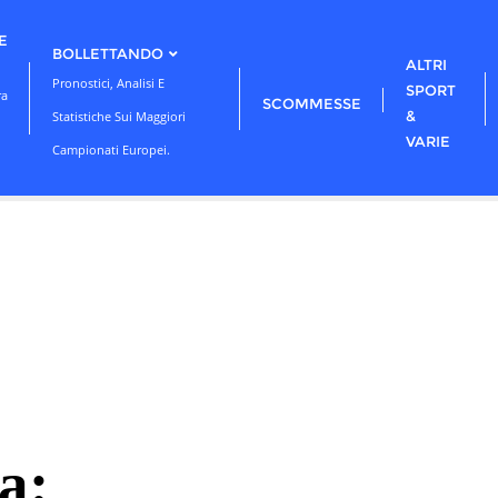
E
BOLLETTANDO
ALTRI
Pronostici, Analisi E
SPORT
ra
SCOMMESSE
&
Statistiche Sui Maggiori
VARIE
Campionati Europei.
a: