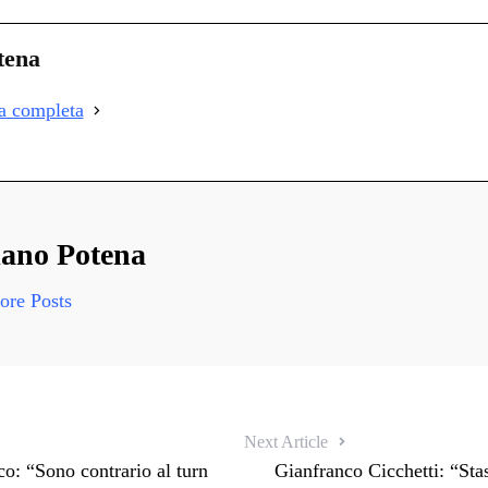
on
i
tena
i
ia completa
i
ano Potena
re Posts
Next Article
: “Sono contrario al turn
Gianfranco Cicchetti: “Stas