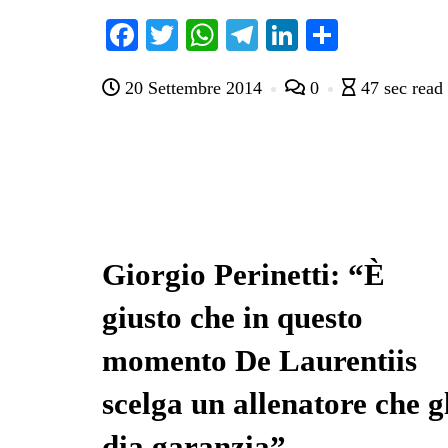
Fa
T
W
Te
Li
C
ce
wi
ha
le
nk
on
20 Settembre 2014
0
47 sec read
bo
tte
ts
gr
ed
di
ok
r
A
a
In
vi
pp
m
di
Giorgio Perinetti: “È
giusto che in questo
momento De Laurentiis
scelga un allenatore che g
dia garanzia”