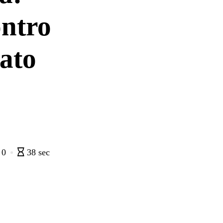
ontro
tato
0
38 sec