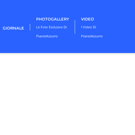
PHOTOGALLERY
VIDEO
Le Foto Esclusive Di
I Video Di
GIORNALE
PianetAzzurro
PianetAzzurro