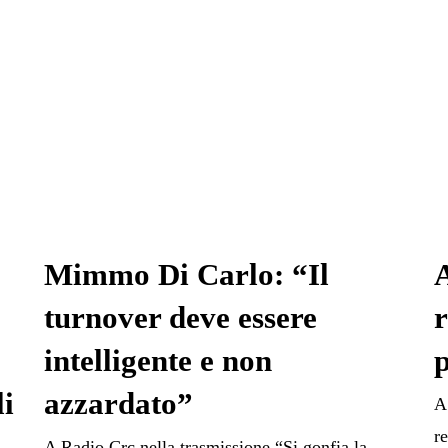
Mimmo Di Carlo: “Il
A
turnover deve essere
r
intelligente e non
p
li
azzardato”
A
r
A Radio Crc nella trasmissione “Si gonfia la