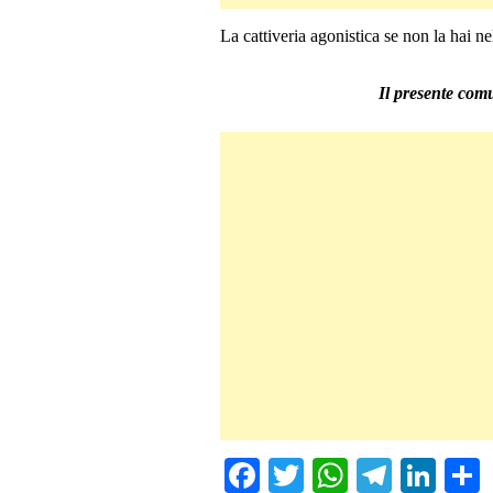
La cattiveria agonistica se non la hai n
Il presente comu
Fa
T
W
Te
Li