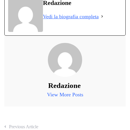
bo
tte
ts
gr
ed
di
Redazione
ok
r
A
a
In
vi
Vedi la biografia completa
pp
m
di
Redazione
View More Posts
Previous Article