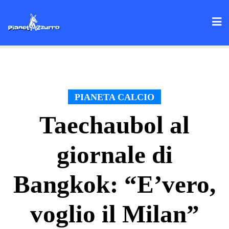
Skip
to
content
PIANETA CALCIO
Taechaubol al
giornale di
Bangkok: “E’vero,
voglio il Milan”