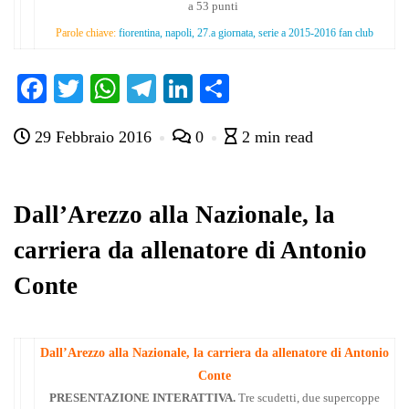
a 53 punti
Parole chiave:
fiorentina, napoli, 27.a giornata, serie a 2015-2016 fan club
Fa
T
W
Te
Li
C
ce
wi
ha
le
nk
on
29 Febbraio 2016
0
2 min read
bo
tte
ts
gr
ed
di
ok
r
A
a
In
vi
pp
m
di
Dall’Arezzo alla Nazionale, la
carriera da allenatore di Antonio
Conte
Dall’Arezzo alla Nazionale, la carriera da allenatore di Antonio
Conte
PRESENTAZIONE INTERATTIVA.
Tre scudetti, due supercoppe