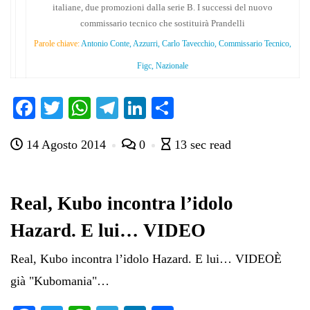
italiane, due promozioni dalla serie B. I successi del nuovo
commissario tecnico che sostituirà Prandelli
Parole chiave:
Antonio Conte, Azzurri, Carlo Tavecchio, Commissario Tecnico,
Figc, Nazionale
Fa
T
W
Te
Li
C
ce
wi
ha
le
nk
on
14 Agosto 2014
0
13 sec read
bo
tte
ts
gr
ed
di
ok
r
A
a
In
vi
pp
m
di
Real, Kubo incontra l’idolo
Hazard. E lui… VIDEO
Real, Kubo incontra l’idolo Hazard. E lui… VIDEOÈ
già "Kubomania"…