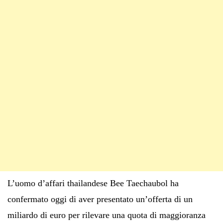
L’uomo d’affari thailandese Bee Taechaubol ha
confermato oggi di aver presentato un’offerta di un
miliardo di euro per rilevare una quota di maggioranza