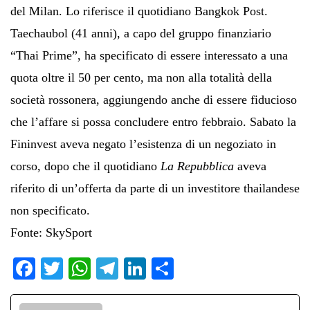
del Milan. Lo riferisce il quotidiano Bangkok Post.
Taechaubol (41 anni), a capo del gruppo finanziario
“Thai Prime”, ha specificato di essere interessato a una
quota oltre il 50 per cento, ma non alla totalità della
società rossonera, aggiungendo anche di essere fiducioso
che l’affare si possa concludere entro febbraio. Sabato la
Fininvest aveva negato l’esistenza di un negoziato in
corso, dopo che il quotidiano
La Repubblica
aveva
riferito di un’offerta da parte di un investitore thailandese
non specificato.
Fonte: SkySport
Fa
T
W
Te
Li
C
ce
wi
ha
le
nk
on