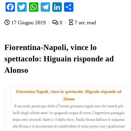
Fa
T
W
Te
Li
C
ce
wi
ha
le
nk
on
17 Giugno 2019
0
7 sec read
bo
tte
ts
gr
ed
di
ok
r
A
a
In
vi
pp
m
di
Fiorentina-Napoli, vince lo
spettacolo: Higuain risponde ad
Alonso
Fiorentina-Napoli, vince lo spettacolo: Higuain risponde ad
Alonso
Il secondo posticipo della 27esima giornata regala uno dei match più
belli degli ultimi anni: lo spagnolo segna di testa, l’argentino pareggia
dopo otto secondi. Sarri a -3 dalla Juve, Paulo Sousa fallisce il sorpasso
alla Roma e si accontenta di condividere il terzo posto con i giallorossi