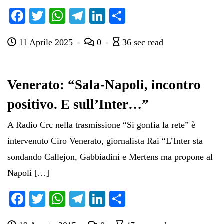
Fa
T
W
Te
Li
C
ce
wi
ha
le
nk
on
11 Aprile 2025
0
36 sec read
bo
tte
ts
gr
ed
di
ok
r
A
a
In
vi
pp
m
di
Venerato: “Sala-Napoli, incontro
positivo. E sull’Inter…”
A Radio Crc nella trasmissione “Si gonfia la rete” è
intervenuto Ciro Venerato, giornalista Rai “L’Inter sta
sondando Callejon, Gabbiadini e Mertens ma propone al
Napoli […]
Fa
T
W
Te
Li
C
ce
wi
ha
le
nk
on