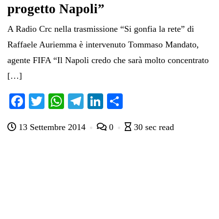
progetto Napoli”
A Radio Crc nella trasmissione “Si gonfia la rete” di
Raffaele Auriemma è intervenuto Tommaso Mandato,
agente FIFA “Il Napoli credo che sarà molto concentrato
[…]
Fa
T
W
Te
Li
C
ce
wi
ha
le
nk
on
13 Settembre 2014
0
30 sec read
bo
tte
ts
gr
ed
di
ok
r
A
a
In
vi
pp
m
di