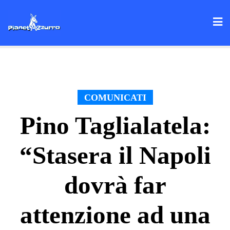
Skip
to
content
COMUNICATI
Pino Taglialatela:
“Stasera il Napoli
dovrà far
attenzione ad una