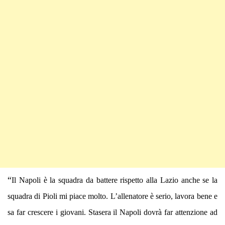
“
Il Napoli è la squadra da battere rispetto alla Lazio anche se la
squadra di Pioli mi piace molto. L’allenatore è serio, lavora bene e
sa far crescere i giovani. Stasera il Napoli dovrà far attenzione ad