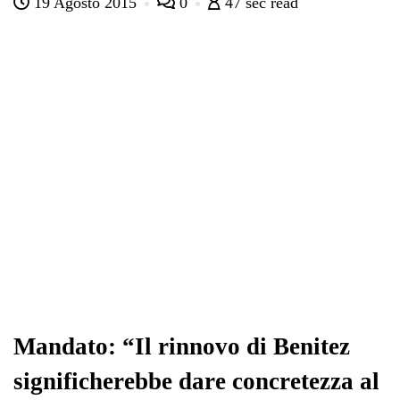
19 Agosto 2015
0
47 sec read
bo
tte
ts
gr
ed
di
ok
r
A
a
In
vi
pp
m
di
Mandato: “Il rinnovo di Benitez
significherebbe dare concretezza al