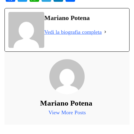
ce
wi
ha
le
nk
on
bo
tte
ts
gr
ed
di
Mariano Potena
ok
r
A
a
In
vi
Vedi la biografia completa
pp
m
di
Mariano Potena
View More Posts