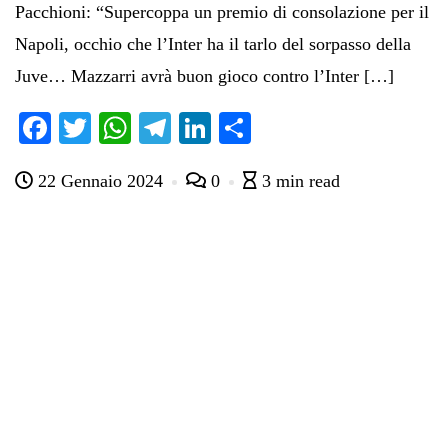
Pacchioni: “Supercoppa un premio di consolazione per il
Napoli, occhio che l’Inter ha il tarlo del sorpasso della
Juve… Mazzarri avrà buon gioco contro l’Inter […]
Fa
T
W
Te
Li
C
ce
wi
ha
le
nk
on
22 Gennaio 2024
0
3 min read
bo
tte
ts
gr
ed
di
ok
r
A
a
In
vi
pp
m
di