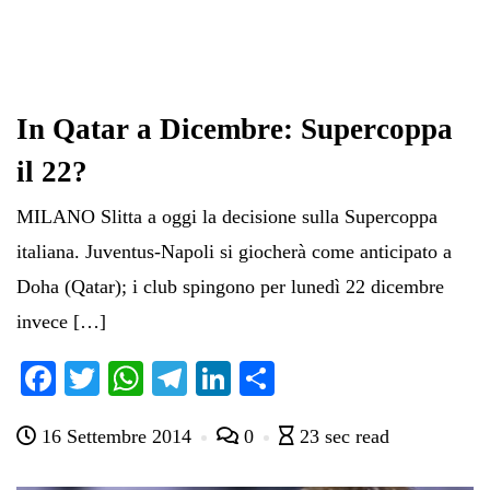
In Qatar a Dicembre: Supercoppa
il 22?
MILANO Slitta a oggi la decisione sulla Supercoppa
italiana. Juventus-Napoli si giocherà come anticipato a
Doha (Qatar); i club spingono per lunedì 22 dicembre
invece […]
Fa
T
W
Te
Li
C
ce
wi
ha
le
nk
on
16 Settembre 2014
0
23 sec read
bo
tte
ts
gr
ed
di
ok
r
A
a
In
vi