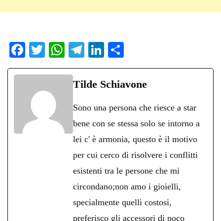
Fa
T
W
Te
Li
C
ce
wi
ha
le
nk
on
bo
tte
ts
gr
ed
di
Tilde Schiavone
ok
r
A
a
In
vi
Sono una persona che riesce a star
pp
m
di
bene con se stessa solo se intorno a
lei c' è armonia, questo è il motivo
per cui cerco di risolvere i conflitti
esistenti tra le persone che mi
circondano;non amo i gioielli,
specialmente quelli costosi,
preferisco gli accessori di poco