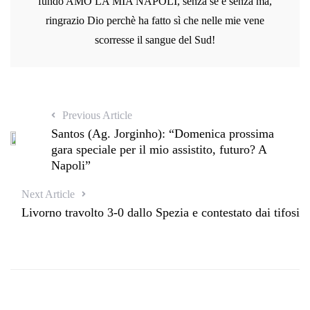
fundo AMO LA MIA NAPOLI, senza se e senza ma,
ringrazio Dio perchè ha fatto sì che nelle mie vene
scorresse il sangue del Sud!
Previous Article
Santos (Ag. Jorginho): “Domenica prossima
gara speciale per il mio assistito, futuro? A
Napoli”
Next Article
Livorno travolto 3-0 dallo Spezia e contestato dai tifosi