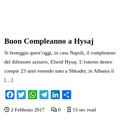
Buon Compleanno a Hysaj
Si festeggia quest’oggi, in casa Napoli, il compleanno
del difensore azzurro, Elseid Hysaj. L’esterno destro
compie 23 anni essendo nato a Shkoder, in Albania il
[…]
Fa
T
W
Te
Li
C
ce
wi
ha
le
nk
on
2 Febbraio 2017
0
13 sec read
bo
tte
ts
gr
ed
di
ok
r
A
a
In
vi