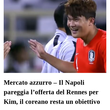
pp
m
di
Mercato azzurro – Il Napoli
pareggia l’offerta del Rennes per
Kim, il coreano resta un obiettivo