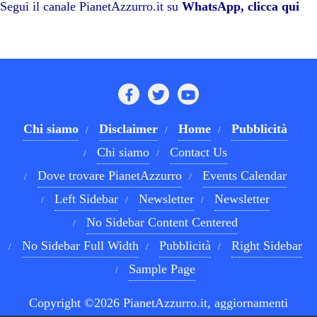
pp
m
di
Segui il canale PianetAzzurro.it su
WhatsApp, clicca qui
Chi siamo
Disclaimer
Home
Pubblicità
Chi siamo
Contact Us
Dove trovare PianetAzzurro
Events Calendar
Left Sidebar
Newsletter
Newsletter
No Sidebar Content Centered
No Sidebar Full Width
Pubblicità
Right Sidebar
Sample Page
Copyright ©2026 PianetAzzurro.it, aggiornamenti