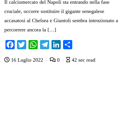
Il calciomercato del Napoli sta entrando nella fase
cruciale, occorre sostituire il gigante senegalese
accasatosi al Chelsea e Giuntoli sembra intenzionato a
percorrere ancora la […]
Fa
T
W
Te
Li
C
ce
wi
ha
le
nk
on
16 Luglio 2022
0
42 sec read
bo
tte
ts
gr
ed
di
ok
r
A
a
In
vi
pp
m
di