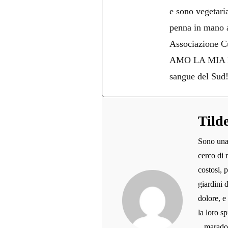
e sono vegetari
penna in mano an
Associazione Cu
AMO LA MIA NAPO
sangue del Sud
Tild
Sono una 
cerco di 
costosi, 
giardini 
dolore, e
la loro sp
...marado