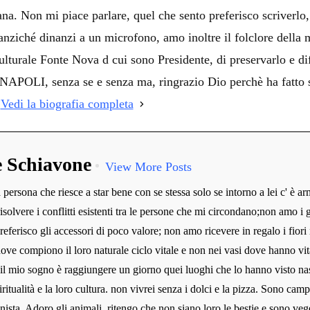
ana. Non mi piace parlare, quel che sento preferisco scriverl
ziché dinanzi a un microfono, amo inoltre il folclore della mi
lturale Fonte Nova d cui sono Presidente, di preservarlo e dif
LI, senza se e senza ma, ringrazio Dio perchè ha fatto sì 
!
Vedi la biografia completa
e Schiavone
View More Posts
persona che riesce a star bene con se stessa solo se intorno a lei c' è ar
risolvere i conflitti esistenti tra le persone che mi circondano;non amo i g
preferisco gli accessori di poco valore; non amo ricevere in regalo i fiori 
dove compiono il loro naturale ciclo vitale e non nei vasi dove hanno vit
 il mio sogno è raggiungere un giorno quei luoghi che lo hanno visto na
iritualità e la loro cultura. non vivrei senza i dolci e la pizza. Sono camp
nista. Adoro gli animali, ritengo che non siano loro le bestie e sono veg