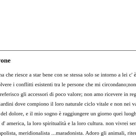
C
on
i
vone
i
 che riesce a star bene con se stessa solo se intorno a lei c' 
i
olvere i conflitti esistenti tra le persone che mi circondano;no
preferisco gli accessori di poco valore; non amo ricevere in rega
iardini dove compiono il loro naturale ciclo vitale e non nei
o del dolore, e il mio sogno è raggiungere un giorno quei luog
d' america, la loro spiritualità e la loro cultura. non vivrei se
polista, meridionalista ...maradonista. Adoro gli animali, rite