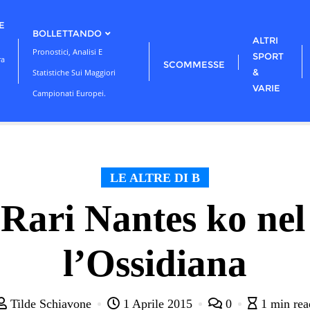
E
BOLLETTANDO
ALTRI
Pronostici, Analisi E
SPORT
ra
SCOMMESSE
&
Statistiche Sui Maggiori
VARIE
Campionati Europei.
LE ALTRE DI B
 Rari Nantes ko nel
l’Ossidiana
Tilde Schiavone
1 Aprile 2015
0
1 min rea