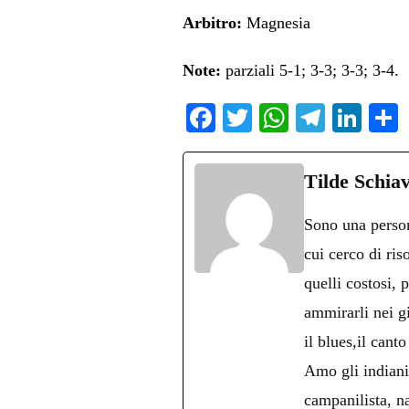
Arbitro:
Magnesia
Note:
parziali 5-1; 3-3; 3-3; 3-4.
Fa
T
W
Te
Li
ce
wi
ha
le
nk
bo
tte
ts
gr
ed
d
Tilde Schia
ok
r
A
a
In
v
Sono una persona
pp
m
d
cui cerco di ris
quelli costosi, 
ammirarli nei g
il blues,il cant
Amo gli indiani 
campanilista, na