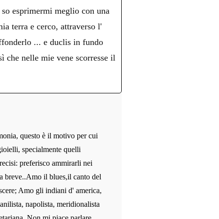
o, so esprimermi meglio con una
a terra e cerco, attraverso l'
fonderlo ... e duclis in fundo
che nelle mie vene scorresse il
monia, questo è il motivo per cui
ioielli, specialmente quelli
recisi: preferisco ammirarli nei
a breve..Amo il blues,il canto del
scere; Amo gli indiani d' america,
anilista, napolista, meridionalista
etariana. Non mi piace parlare,