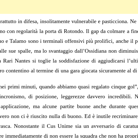
ttutto in difesa, insolitamente vulnerabile e pasticciona. Ne 
o con regolarità la porta di Rotondo. Il gap da colmare a fin
e Talamo sono i terminali offensivi più prolifici, anche il p
e alle sue spalle, ma lo svantaggio dall’Ossidiana non diminui
a Rari Nantes si toglie la soddisfazione di aggiudicarsi l’ul
ro contentino al termine di una gara giocata sicuramente al di 
a nei primi minuti, quando abbiamo quasi regalato cinque gol”,
cronismo, di posizione, leggerezze davvero incredibili. N
applicazione, ma alcune partite buone anche durante que
vero non ci è riuscito nulla di buono. Ed è inutile recriminare
vasca. Nonostante il Cus Unime sia un avversario di caratu
are immediatamente di non essere la squadra che non ha propri