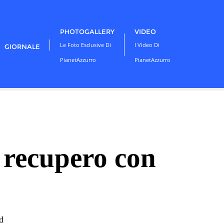
PHOTOGALLERY
VIDEO
Le Foto Esclusive Di
I Video Di
GIORNALE
PianetAzzurro
PianetAzzurro
 recupero con
d