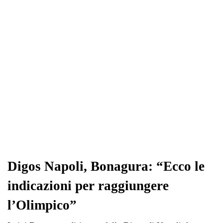
pp
m
di
Digos Napoli, Bonagura: “Ecco le
indicazioni per raggiungere
l’Olimpico”