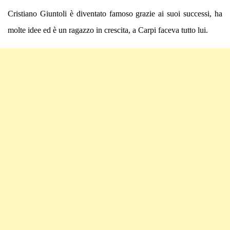
Cristiano Giuntoli è diventato famoso grazie ai suoi successi, ha
molte idee ed è un ragazzo in crescita, a Carpi faceva tutto lui.