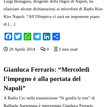
Luigi Bonagura, dirigente della Digos di Napoli, ha
rilasciato alcune dichiarazioni ai microfoni di Radio Kiss
Kiss Napoli: “All’Olimpico ci sarà un imponente piano
di […]
Fa
T
W
Te
Li
C
ce
wi
ha
le
nk
on
29 Aprile 2014
0
2 min read
bo
tte
ts
gr
ed
di
ok
r
A
a
In
vi
pp
m
di
Gianluca Ferraris: “Mercoledì
l’impegno è alla portata del
Napoli”
A Radio Crc nella trasmissione “Si gonfia la rete” di
Raffaele Auriemma è intervenuto Gianluca Ferraris,