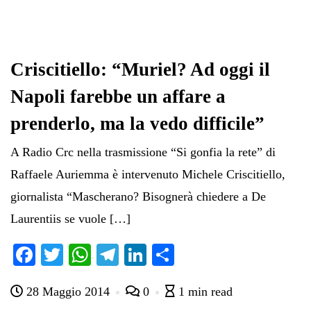
Criscitiello: “Muriel? Ad oggi il
Napoli farebbe un affare a
prenderlo, ma la vedo difficile”
A Radio Crc nella trasmissione “Si gonfia la rete” di
Raffaele Auriemma è intervenuto Michele Criscitiello,
giornalista “Mascherano? Bisognerà chiedere a De
Laurentiis se vuole […]
Fa
T
W
Te
Li
C
ce
wi
ha
le
nk
on
28 Maggio 2014
0
1 min read
bo
tte
ts
gr
ed
di