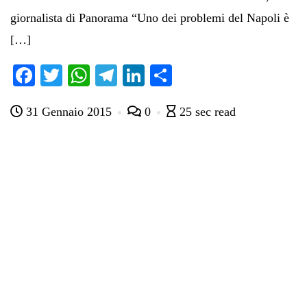
giornalista di Panorama “Uno dei problemi del Napoli è
[…]
Fa
T
W
Te
Li
C
ce
wi
ha
le
nk
on
31 Gennaio 2015
0
25 sec read
bo
tte
ts
gr
ed
di
ok
r
A
a
In
vi
pp
m
di