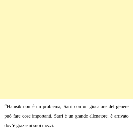
“
Hamsik non è un problema, Sarri con un giocatore del genere
può fare cose importanti. Sarri è un grande allenatore, è arrivato
dov’è grazie ai suoi mezzi.