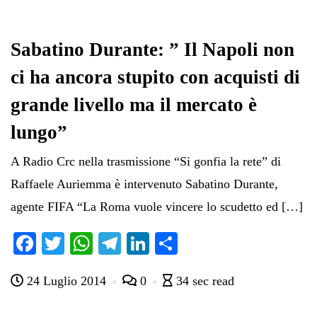
Sabatino Durante: ” Il Napoli non
ci ha ancora stupito con acquisti di
grande livello ma il mercato è
lungo”
A Radio Crc nella trasmissione “Si gonfia la rete” di
Raffaele Auriemma è intervenuto Sabatino Durante,
agente FIFA “La Roma vuole vincere lo scudetto ed […]
Fa
T
W
Te
Li
C
ce
wi
ha
le
nk
on
24 Luglio 2014
0
34 sec read
bo
tte
ts
gr
ed
di
ok
r
A
a
In
vi