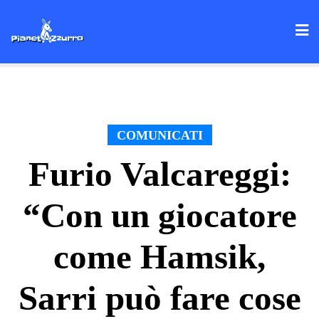
Skip
to
content
COMUNICATI
Furio Valcareggi:
“Con un giocatore
come Hamsik,
Sarri può fare cose