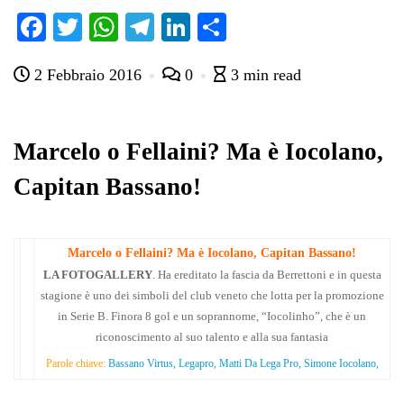
Fa
T
W
Te
Li
C
ce
wi
ha
le
nk
on
2 Febbraio 2016
0
3 min read
bo
tte
ts
gr
ed
di
ok
r
A
a
In
vi
pp
m
di
Marcelo o Fellaini? Ma è Iocolano,
Capitan Bassano!
Marcelo o Fellaini? Ma è Iocolano, Capitan Bassano!
LA FOTOGALLERY
. Ha ereditato la fascia da Berrettoni e in questa
stagione è uno dei simboli del club veneto che lotta per la promozione
in Serie B. Finora 8 gol e un soprannome, “Iocolinho”, che è un
riconoscimento al suo talento e alla sua fantasia
Parole chiave:
Bassano Virtus, Legapro, Matti Da Lega Pro, Simone Iocolano,