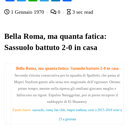
ce
wi
ha
le
nk
on
1 Gennaio 1970
0
3 sec read
bo
tte
ts
gr
ed
di
ok
r
A
a
In
vi
pp
m
di
Bella Roma, ma quanta fatica:
Sassuolo battuto 2-0 in casa
Bella Roma, ma quanta fatica: Sassuolo battuto 2-0 in casa
Seconda vittoria consecutiva per la squadra di Spalletti, che passa al
Mapei Stadium
grazie alla sesta rete stagionale dell’egiziano. Ottimo
primo tempo, mentre nella ripresa gli emiliani giocano meglio e
falliscono un rigore. Espulso Nainggolan, poi in pieno recupero il
raddoppio di El Shaarawy
Parole chiave:
sassuolo, roma, fan club, mapei stadium, serie a 2015-2016 serie a
23.a giornata