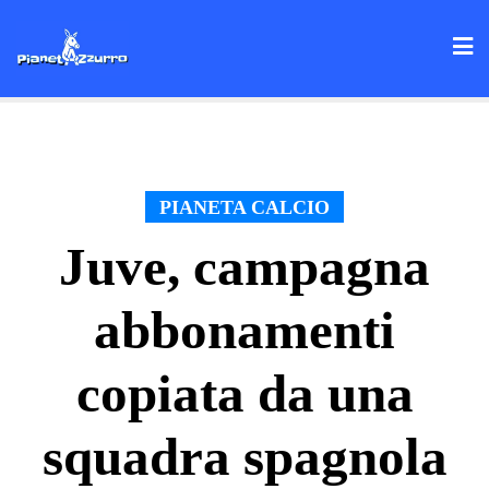
Skip
to
content
PIANETA CALCIO
Juve, campagna
abbonamenti
copiata da una
squadra spagnola