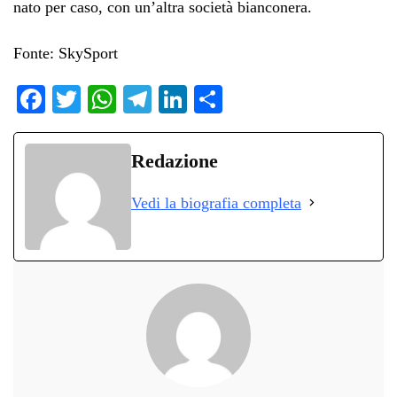
nato per caso, con un’altra società bianconera.
Fonte: SkySport
Fa
T
W
Te
Li
C
ce
wi
ha
le
nk
on
bo
tte
ts
gr
ed
di
Redazione
ok
r
A
a
In
vi
Vedi la biografia completa
pp
m
di