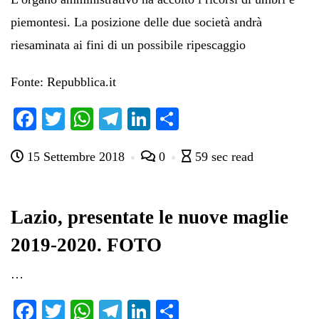
piemontesi. La posizione delle due società andrà
riesaminata ai fini di un possibile ripescaggio
Fonte: Repubblica.it
Fa
T
W
Te
Li
C
ce
wi
ha
le
nk
on
15 Settembre 2018
0
59 sec read
bo
tte
ts
gr
ed
di
ok
r
A
a
In
vi
pp
m
di
Lazio, presentate le nuove maglie
2019-2020. FOTO
…
Fa
T
W
Te
Li
C