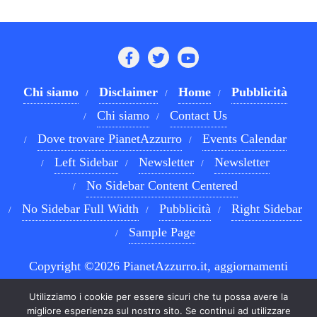
Chi siamo
Disclaimer
Home
Pubblicità
Chi siamo
Contact Us
Dove trovare PianetAzzurro
Events Calendar
Left Sidebar
Newsletter
Newsletter
No Sidebar Content Centered
No Sidebar Full Width
Pubblicità
Right Sidebar
Sample Page
Copyright ©2026 PianetAzzurro.it, aggiornamenti
costanti sul Calcio Napoli e sul mondo del betting . All
Utilizziamo i cookie per essere sicuri che tu possa avere la
rights reserved.
Powered by
WordPress
&
Designed by
migliore esperienza sul nostro sito. Se continui ad utilizzare