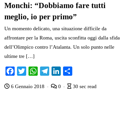
Monchi: “Dobbiamo fare tutti
meglio, io per primo”
Un momento delicato, una situazione difficile da
affrontare per la Roma, uscita sconfitta oggi dalla sfida
dell’Olimpico contro l’Atalanta. Un solo punto nelle
ultime tre […]
Fa
T
W
Te
Li
C
ce
wi
ha
le
nk
on
6 Gennaio 2018
0
30 sec read
bo
tte
ts
gr
ed
di
ok
r
A
a
In
vi
pp
m
di