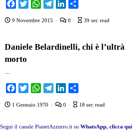
Fa
T
W
Te
Li
C
ce
wi
ha
le
nk
on
9 Novembre 2015
0
39 sec read
bo
tte
ts
gr
ed
di
ok
r
A
a
In
vi
pp
m
di
Daniele Belardinelli, chi è l’ultrà
morto
…
Fa
T
W
Te
Li
C
ce
wi
ha
le
nk
on
1 Gennaio 1970
0
18 sec read
bo
tte
ts
gr
ed
di
ok
r
A
a
In
vi
pp
m
di
Segui il canale PianetAzzurro.it su
WhatsApp, clicca qui