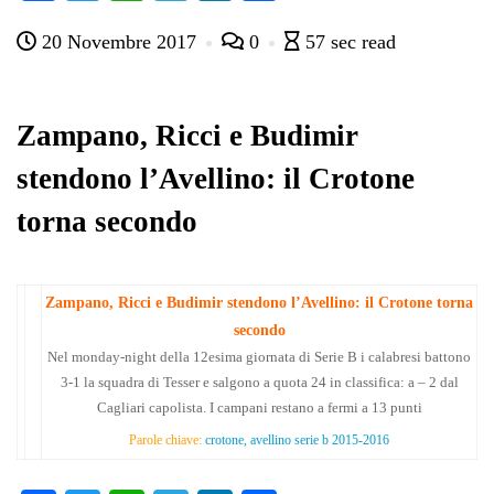
ce
wi
ha
le
nk
on
20 Novembre 2017
0
57 sec read
bo
tte
ts
gr
ed
di
ok
r
A
a
In
vi
pp
m
di
Zampano, Ricci e Budimir
stendono l’Avellino: il Crotone
torna secondo
Zampano, Ricci e Budimir stendono l’Avellino: il Crotone torna
secondo
Nel monday-night della 12esima giornata di Serie B i calabresi battono
3-1 la squadra di Tesser e salgono a quota 24 in classifica: a – 2 dal
Cagliari capolista. I campani restano a fermi a 13 punti
Parole chiave:
crotone, avellino serie b 2015-2016