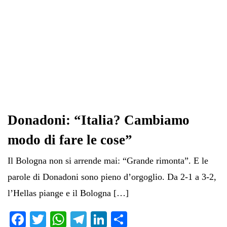
Donadoni: “Italia? Cambiamo
modo di fare le cose”
Il Bologna non si arrende mai: “Grande rimonta”. E le
parole di Donadoni sono pieno d’orgoglio. Da 2-1 a 3-2,
l’Hellas piange e il Bologna […]
Fa
T
W
Te
Li
C