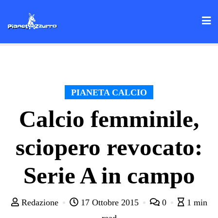
Skip
to
content
PIANETA CALCIO
Calcio femminile,
sciopero revocato:
Serie A in campo
Redazione
17 Ottobre 2015
0
1 min
read