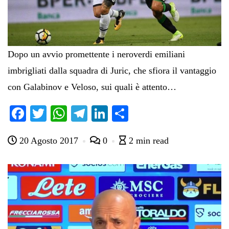
Dopo un avvio promettente i neroverdi emiliani
imbrigliati dalla squadra di Juric, che sfiora il vantaggio
con Galabinov e Veloso, sui quali è attento…
Fa
T
W
Te
Li
C
ce
wi
ha
le
nk
on
20 Agosto 2017
0
2 min read
bo
tte
ts
gr
ed
di
ok
r
A
a
In
vi
pp
m
di