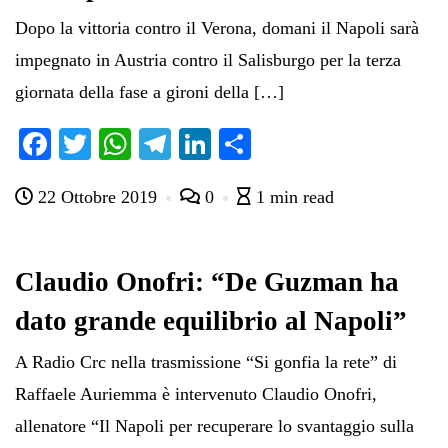
Dopo la vittoria contro il Verona, domani il Napoli sarà
impegnato in Austria contro il Salisburgo per la terza
giornata della fase a gironi della […]
Fa
T
W
Te
Li
C
ce
wi
ha
le
nk
on
22 Ottobre 2019
0
1 min read
bo
tte
ts
gr
ed
di
ok
r
A
a
In
vi
pp
m
di
Claudio Onofri: “De Guzman ha
dato grande equilibrio al Napoli”
A Radio Crc nella trasmissione “Si gonfia la rete” di
Raffaele Auriemma è intervenuto Claudio Onofri,
allenatore “Il Napoli per recuperare lo svantaggio sulla