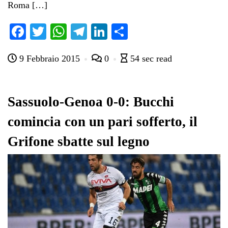
Roma […]
Fa
T
W
Te
Li
C
ce
wi
ha
le
nk
on
9 Febbraio 2015
0
54 sec read
bo
tte
ts
gr
ed
di
ok
r
A
a
In
vi
pp
m
di
Sassuolo-Genoa 0-0: Bucchi
comincia con un pari sofferto, il
Grifone sbatte sul legno