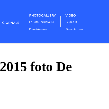
PHOTOGALLERY
VIDEO
Le Foto Esclusive Di
I Video Di
GIORNALE
PianetAzzurro
PianetAzzurro
2015 foto De