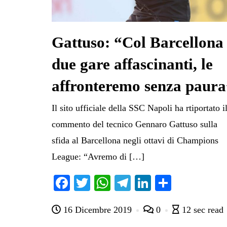
Gattuso: “Col Barcellona
due gare affascinanti, le
affronteremo senza paura
Il sito ufficiale della SSC Napoli ha rtiportato i
commento del tecnico Gennaro Gattuso sulla
sfida al Barcellona negli ottavi di Champions
League: “Avremo di […]
Fa
T
W
Te
Li
C
ce
wi
ha
le
nk
on
16 Dicembre 2019
0
12 sec read
bo
tte
ts
gr
ed
di