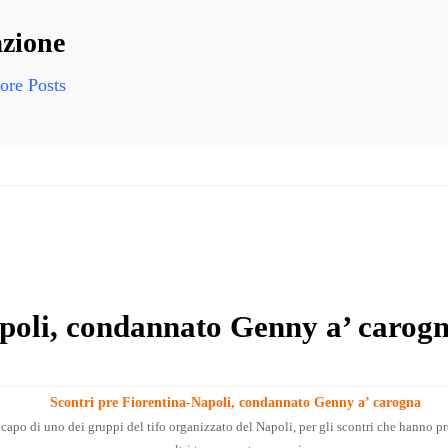
i
i
zione
i
re Posts
apoli, condannato Genny a’ carog
Scontri pre Fiorentina-Napoli, condannato Genny a’ carogna
l capo di uno dei gruppi del tifo organizzato del Napoli, per gli scontri che hanno p