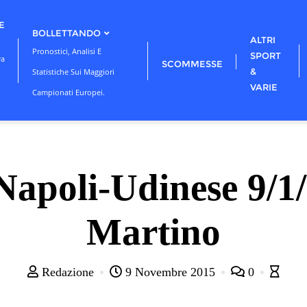
E
BOLLETTANDO
ALTRI
Pronostici, Analisi E
SPORT
ra
SCOMMESSE
&
Statistiche Sui Maggiori
VARIE
Campionati Europei.
poli-Udinese 9/1/
Martino
Redazione
9 Novembre 2015
0