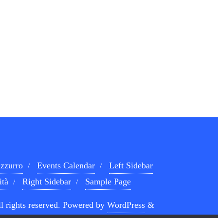
zzurro
Events Calendar
Left Sidebar
ità
Right Sidebar
Sample Page
l rights reserved.
Powered by
WordPress
&