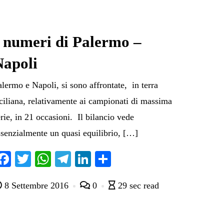
I numeri di Palermo –
Napoli
alermo e Napoli, si sono affrontate, in terra
iciliana, relativamente ai campionati di massima
erie, in 21 occasioni. Il bilancio vede
ssenzialmente un quasi equilibrio, […]
Fa
T
W
Te
Li
C
ce
wi
ha
le
nk
on
8 Settembre 2016
0
29 sec read
bo
tte
ts
gr
ed
di
ok
r
A
a
In
vi
pp
m
di