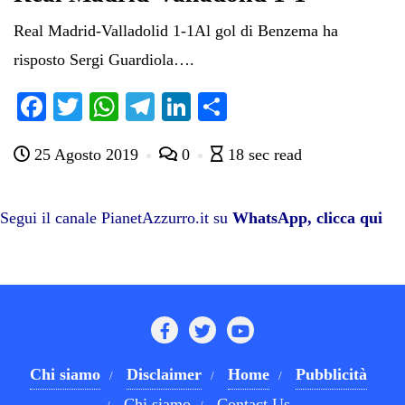
Real Madrid-Valladolid 1-1Al gol di Benzema ha
risposto Sergi Guardiola….
Fa
T
W
Te
Li
C
ce
wi
ha
le
nk
on
25 Agosto 2019
0
18 sec read
bo
tte
ts
gr
ed
di
ok
r
A
a
In
vi
pp
m
di
Segui il canale PianetAzzurro.it su
WhatsApp, clicca qui
Chi siamo
Disclaimer
Home
Pubblicità
Chi siamo
Contact Us