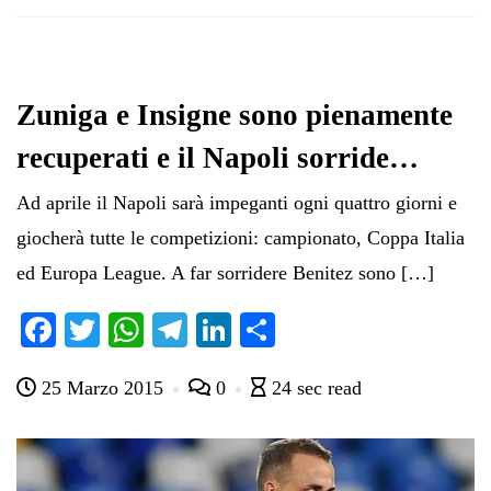
Zuniga e Insigne sono pienamente
recuperati e il Napoli sorride…
Ad aprile il Napoli sarà impeganti ogni quattro giorni e
giocherà tutte le competizioni: campionato, Coppa Italia
ed Europa League. A far sorridere Benitez sono […]
Fa
T
W
Te
Li
C
ce
wi
ha
le
nk
on
25 Marzo 2015
0
24 sec read
bo
tte
ts
gr
ed
di
ok
r
A
a
In
vi
pp
m
di