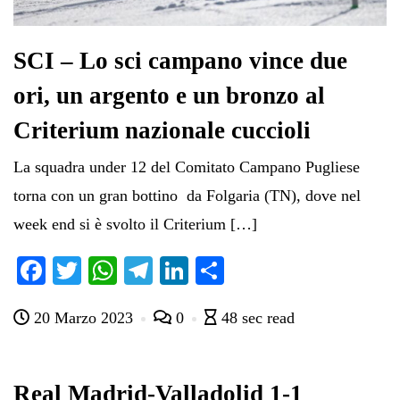
SCI – Lo sci campano vince due
ori, un argento e un bronzo al
Criterium nazionale cuccioli
La squadra under 12 del Comitato Campano Pugliese
torna con un gran bottino da Folgaria (TN), dove nel
week end si è svolto il Criterium […]
Fa
T
W
Te
Li
C
ce
wi
ha
le
nk
on
20 Marzo 2023
0
48 sec read
bo
tte
ts
gr
ed
di
ok
r
A
a
In
vi
pp
m
di
Real Madrid-Valladolid 1-1