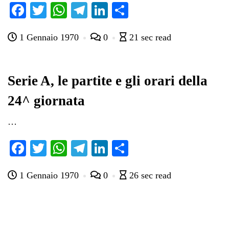
Fa
T
W
Te
Li
C
ce
wi
ha
le
nk
on
1 Gennaio 1970
0
21 sec read
bo
tte
ts
gr
ed
di
ok
r
A
a
In
vi
pp
m
di
Serie A, le partite e gli orari della
24^ giornata
…
Fa
T
W
Te
Li
C
ce
wi
ha
le
nk
on
1 Gennaio 1970
0
26 sec read
bo
tte
ts
gr
ed
di
ok
r
A
a
In
vi
pp
m
di