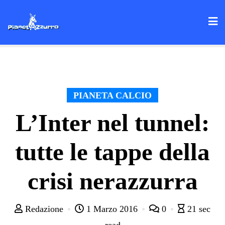
Skip
to
content
PIANETA CALCIO
L’Inter nel tunnel:
tutte le tappe della
crisi nerazzurra
Redazione
1 Marzo 2016
0
21 sec
read