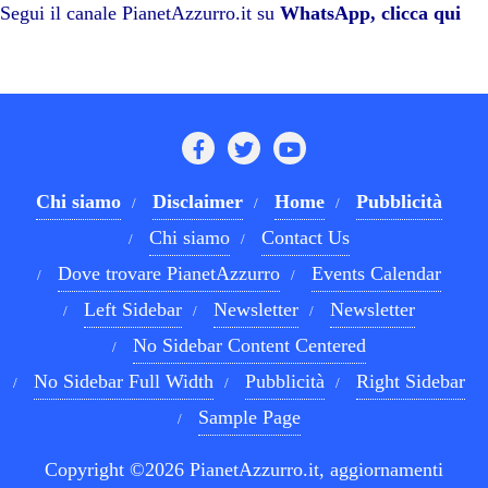
pp
m
di
Segui il canale PianetAzzurro.it su
WhatsApp, clicca qui
Chi siamo
Disclaimer
Home
Pubblicità
Chi siamo
Contact Us
Dove trovare PianetAzzurro
Events Calendar
Left Sidebar
Newsletter
Newsletter
No Sidebar Content Centered
No Sidebar Full Width
Pubblicità
Right Sidebar
Sample Page
Copyright ©2026 PianetAzzurro.it, aggiornamenti