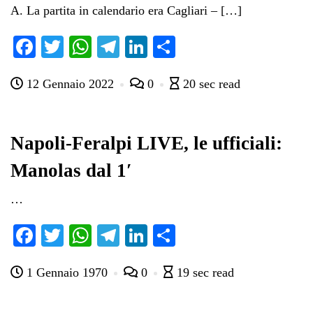
A. La partita in calendario era Cagliari – […]
Fa
T
W
Te
Li
C
ce
wi
ha
le
nk
on
12 Gennaio 2022
0
20 sec read
bo
tte
ts
gr
ed
di
ok
r
A
a
In
vi
pp
m
di
Napoli-Feralpi LIVE, le ufficiali:
Manolas dal 1′
…
Fa
T
W
Te
Li
C
ce
wi
ha
le
nk
on
1 Gennaio 1970
0
19 sec read
bo
tte
ts
gr
ed
di
ok
r
A
a
In
vi