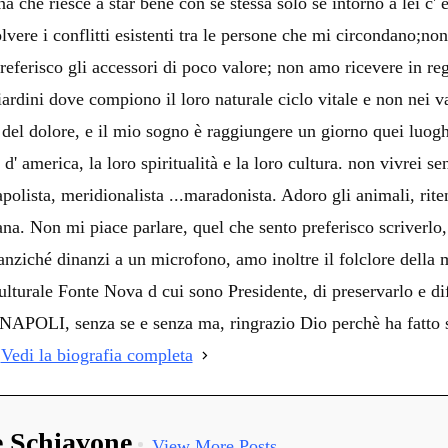
 che riesce a star bene con se stessa solo se intorno a lei c' 
i
olvere i conflitti esistenti tra le persone che mi circondano;no
preferisco gli accessori di poco valore; non amo ricevere in rega
iardini dove compiono il loro naturale ciclo vitale e non nei
o del dolore, e il mio sogno è raggiungere un giorno quei luog
d' america, la loro spiritualità e la loro cultura. non vivrei se
polista, meridionalista ...maradonista. Adoro gli animali, rite
ana. Non mi piace parlare, quel che sento preferisco scriverl
ziché dinanzi a un microfono, amo inoltre il folclore della mi
lturale Fonte Nova d cui sono Presidente, di preservarlo e dif
LI, senza se e senza ma, ringrazio Dio perchè ha fatto sì 
!
Vedi la biografia completa
e Schiavone
View More Posts