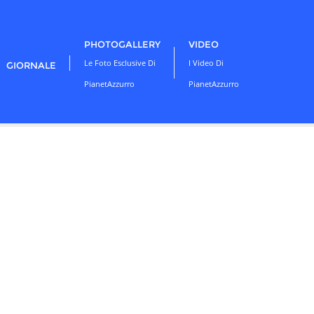
PHOTOGALLERY
VIDEO
Le Foto Esclusive Di
I Video Di
GIORNALE
PianetAzzurro
PianetAzzurro