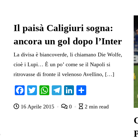
Il paisà Caligiuri sogna:
ancora un gol dopo l’Inter
La divisa è biancoverde, li chiamano Die Wolfe,
cioè i Lupi… È un po’ come se il Napoli si
ritrovasse di fronte il velenoso Avellino, […]
Fa
T
W
Te
Li
C
ce
wi
ha
le
nk
on
16 Aprile 2015
0
2 min read
bo
tte
ts
gr
ed
di
ok
r
A
a
In
vi
G
pp
m
di
o
P