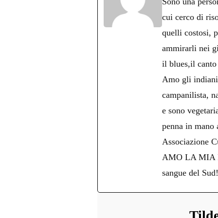
Sono una persona
pp
m
d
cui cerco di ris
quelli costosi, 
ammirarli nei g
il blues,il cant
Amo gli indiani 
campanilista, na
e sono vegetari
penna in mano an
Associazione Cu
AMO LA MIA NAPO
sangue del Sud
Tild