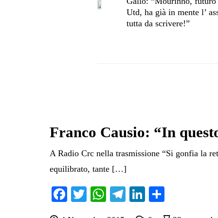
Gallo: “Mourinho, futuro
Utd, ha già in mente l’ as
tutta da scrivere!”
Franco Causio: “In quest
A Radio Crc nella trasmissione “Si gonfia la r
equilibrato, tante […]
Fa
T
W
Te
Li
C
ce
wi
ha
le
nk
on