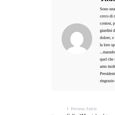
Sono una 
cerco di 
costosi, 
giardini 
dolore, e
la loro sp
...marado
quel che 
amo inolt
President
ringrazio
Previous Article