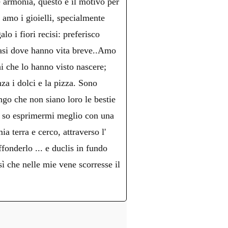
è armonia, questo è il motivo per
n amo i gioielli, specialmente
lo i fiori recisi: preferisco
 vasi dove hanno vita breve..Amo
hi che lo hanno visto nascere;
nza i dolci e la pizza. Sono
ngo che non siano loro le bestie
o, so esprimermi meglio con una
a terra e cerco, attraverso l'
fonderlo ... e duclis in fundo
che nelle mie vene scorresse il