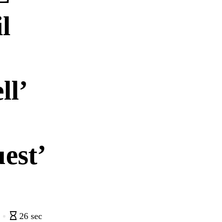
l
ll’
est’
0
26 sec