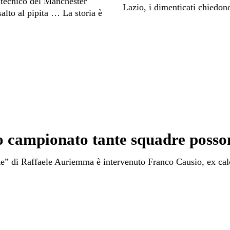
 tecnico del Manchester
Lazio, i dimenticati chiedon
salto al pipita … La storia è
o campionato tante squadre posson
ete” di Raffaele Auriemma è intervenuto Franco Causio, ex ca