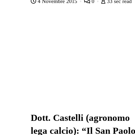
4 Novembre 2015
0
33 sec read
bo
tte
ts
gr
ed
di
ok
r
A
a
In
vi
pp
m
di
Dott. Castelli (agronomo
lega calcio): “Il San Paol