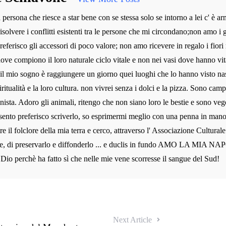
persona che riesce a star bene con se stessa solo se intorno a lei c' è ar
risolvere i conflitti esistenti tra le persone che mi circondano;non amo i g
preferisco gli accessori di poco valore; non amo ricevere in regalo i fiori 
dove compiono il loro naturale ciclo vitale e non nei vasi dove hanno vit
 il mio sogno è raggiungere un giorno quei luoghi che lo hanno visto na
iritualità e la loro cultura. non vivrei senza i dolci e la pizza. Sono camp
nista. Adoro gli animali, ritengo che non siano loro le bestie e sono veg
sento preferisco scriverlo, so esprimermi meglio con una penna in man
re il folclore della mia terra e cerco, attraverso l' Associazione Cultura
e, di preservarlo e diffonderlo ... e duclis in fundo AMO LA MIA NAP
 Dio perchè ha fatto sì che nelle mie vene scorresse il sangue del Sud!
Next Article