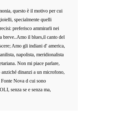
monia, questo è il motivo per cui
ioielli, specialmente quelli
recisi: preferisco ammirarli nei
a breve..Amo il blues,il canto del
scere; Amo gli indiani d' america,
anilista, napolista, meridionalista
etariana. Non mi piace parlare,
o anziché dinanzi a un microfono,
le Fonte Nova d cui sono
OLI, senza se e senza ma,