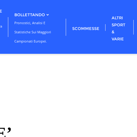
E
BOLLETTANDO
ALTRI
Pronostici, Analisi E
SPORT
ra
SCOMMESSE
&
Statistiche Sui Maggiori
VARIE
Campionati Europei.
E’