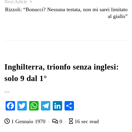
Next Article
Rizzoli: “Bonucci? Nessuna testata, non mi sarei limitato
al giallo”
Inghilterra, trionfo senza inglesi:
solo 9 dal 1°
…
Fa
T
W
Te
Li
C
ce
wi
ha
le
nk
on
1 Gennaio 1970
0
16 sec read
bo
tte
ts
gr
ed
di