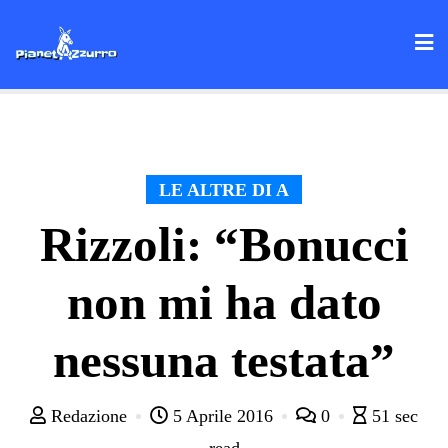
Skip
to
content
LE ALTRE DI A
Rizzoli: “Bonucci
non mi ha dato
nessuna testata”
Redazione
5 Aprile 2016
0
51 sec
read