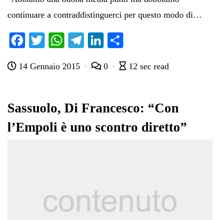
continuare a contraddistinguerci per questo modo di…
Fa
T
W
Te
Li
C
ce
wi
ha
le
nk
on
14 Gennaio 2015
0
12 sec read
bo
tte
ts
gr
ed
di
ok
r
A
a
In
vi
pp
m
di
Sassuolo, Di Francesco: “Con
l’Empoli è uno scontro diretto”