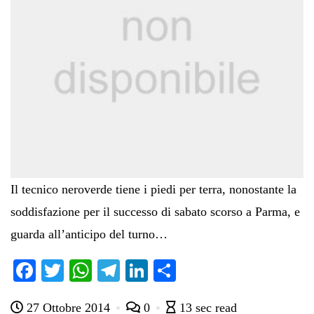
Il tecnico neroverde tiene i piedi per terra, nonostante la
soddisfazione per il successo di sabato scorso a Parma, e
guarda all’anticipo del turno…
Fa
T
W
Te
Li
C
ce
wi
ha
le
nk
on
27 Ottobre 2014
0
13 sec read