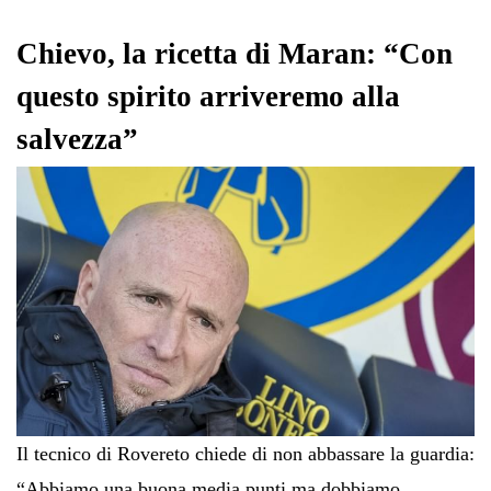
ok
r
A
a
In
vi
pp
m
di
Chievo, la ricetta di Maran: “Con
questo spirito arriveremo alla
salvezza”
Il tecnico di Rovereto chiede di non abbassare la guardia:
“Abbiamo una buona media punti ma dobbiamo