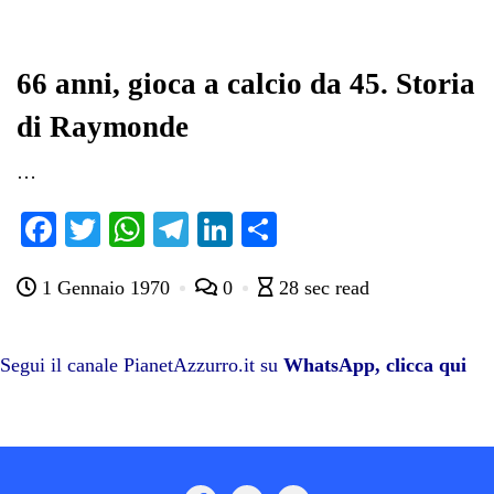
bo
tte
ts
gr
ed
di
ok
r
A
a
In
vi
pp
m
di
66 anni, gioca a calcio da 45. Storia
di Raymonde
…
Fa
T
W
Te
Li
C
ce
wi
ha
le
nk
on
1 Gennaio 1970
0
28 sec read
bo
tte
ts
gr
ed
di
ok
r
A
a
In
vi
pp
m
di
Segui il canale PianetAzzurro.it su
WhatsApp, clicca qui