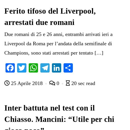
Ferito tifoso del Liverpool,
arrestati due romani
Due romani di 25 e 26 anni, entrambi arrivati ieri a
Liverpool da Roma per l’andata della semifinale di
Champions, sono stati arrestati per tentato […]
Fa
T
W
Te
Li
C
ce
wi
ha
le
nk
on
25 Aprile 2018
0
20 sec read
bo
tte
ts
gr
ed
di
ok
r
A
a
In
vi
pp
m
di
Inter battuta nel test con il
Chiasso. Mancini: “Utile per chi