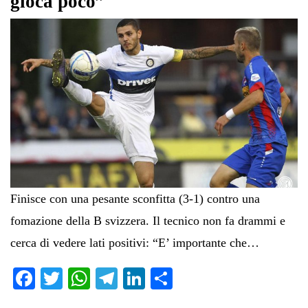
gioca poco”
Finisce con una pesante sconfitta (3-1) contro una
fomazione della B svizzera. Il tecnico non fa drammi e
cerca di vedere lati positivi: “E’ importante che…
Fa
T
W
Te
Li
C
ce
wi
ha
le
nk
on