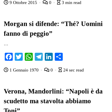
9 Ottobre 2015
0
3 min read
bo
tte
ts
gr
ed
di
ok
r
A
a
In
vi
pp
m
di
Morgan si difende: “Thé? Uomini
fanno di peggio”
…
Fa
T
W
Te
Li
C
ce
wi
ha
le
nk
on
1 Gennaio 1970
0
24 sec read
bo
tte
ts
gr
ed
di
ok
r
A
a
In
vi
pp
m
di
Verona, Mandorlini: “Napoli è da
scudetto ma stavolta abbiamo
Toni”