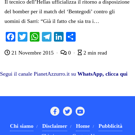
Il tecnico dell’Hellas ufficializza il ritorno a disposizione
del bomber per il match del ‘Bentegodi’ contro gli
uomini di Sarri: “Già il fatto che sia tra i…
Fa
T
W
Te
Li
C
ce
wi
ha
le
nk
on
21 Novembre 2015
0
2 min read
bo
tte
ts
gr
ed
di
ok
r
A
a
In
vi
pp
m
di
Segui il canale PianetAzzurro.it su
WhatsApp, clicca qui
Chi siamo
Disclaimer
Home
Pubblicità