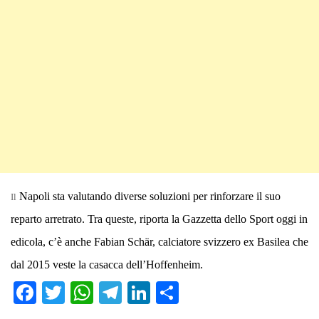
Napoli sta valutando diverse soluzioni per rinforzare il suo
Il
reparto arretrato. Tra queste, riporta la Gazzetta dello Sport oggi in
edicola, c’è anche Fabian Schär, calciatore svizzero ex Basilea che
dal 2015 veste la casacca dell’Hoffenheim.
Fa
T
W
Te
Li
C
ce
wi
ha
le
nk
on