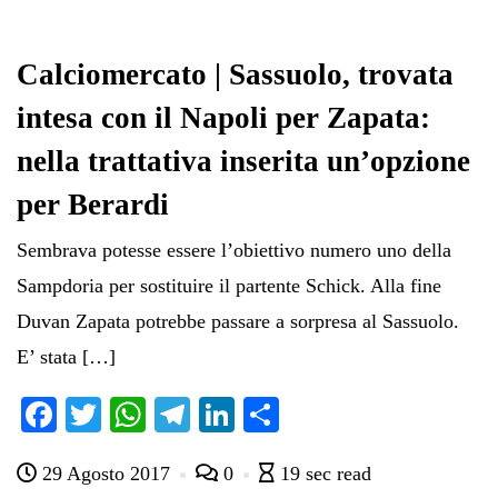
Calciomercato | Sassuolo, trovata
intesa con il Napoli per Zapata:
nella trattativa inserita un’opzione
per Berardi
Sembrava potesse essere l’obiettivo numero uno della
Sampdoria per sostituire il partente Schick. Alla fine
Duvan Zapata potrebbe passare a sorpresa al Sassuolo.
E’ stata […]
Fa
T
W
Te
Li
C
ce
wi
ha
le
nk
on
29 Agosto 2017
0
19 sec read
bo
tte
ts
gr
ed
di