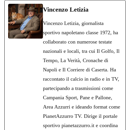
bo
tte
ts
gr
ed
di
Vincenzo Letizia
ok
r
A
a
In
vi
Vincenzo Letizia, giornalista
pp
m
di
sportivo napoletano classe 1972, ha
collaborato con numerose testate
nazionali e locali, tra cui Il Golfo, Il
Tempo, La Verità, Cronache di
Napoli e Il Corriere di Caserta. Ha
raccontato il calcio in radio e in TV,
partecipando a trasmissioni come
Campania Sport, Pane e Pallone,
Area Azzurri e ideando format come
PianetAzzurro TV. Dirige il portale
sportivo pianetazzurro.it e coordina