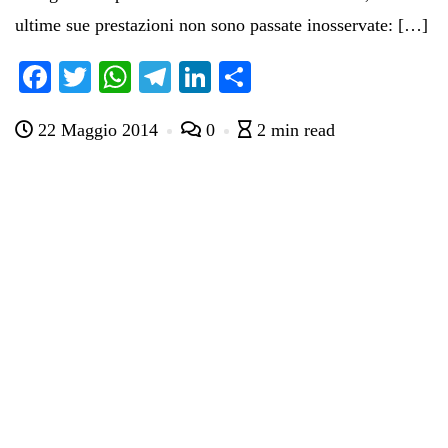
ultime sue prestazioni non sono passate inosservate: […]
Fa
T
W
Te
Li
C
ce
wi
ha
le
nk
on
22 Maggio 2014
0
2 min read
bo
tte
ts
gr
ed
di
ok
r
A
a
In
vi
pp
m
di