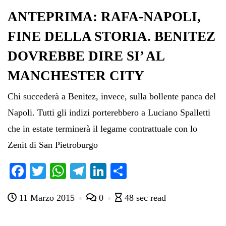
ANTEPRIMA: RAFA-NAPOLI,
FINE DELLA STORIA. BENITEZ
DOVREBBE DIRE SI’ AL
MANCHESTER CITY
Chi succederà a Benitez, invece, sulla bollente panca del
Napoli. Tutti gli indizi porterebbero a Luciano Spalletti
che in estate terminerà il legame contrattuale con lo
Zenit di San Pietroburgo
Fa
T
W
Te
Li
C
ce
wi
ha
le
nk
on
11 Marzo 2015
0
48 sec read
bo
tte
ts
gr
ed
di
ok
r
A
a
In
vi