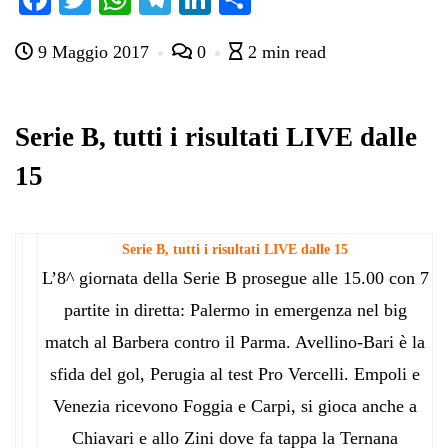
ce
wi
ha
le
nk
on
9 Maggio 2017
0
2 min read
bo
tte
ts
gr
ed
di
ok
r
A
a
In
vi
pp
m
di
Serie B, tutti i risultati LIVE dalle
15
Serie B, tutti i risultati LIVE dalle 15
L’8^ giornata della Serie B prosegue alle 15.00 con 7
partite in diretta: Palermo in emergenza nel big
match al Barbera contro il Parma. Avellino-Bari è la
sfida del gol, Perugia al test Pro Vercelli. Empoli e
Venezia ricevono Foggia e Carpi, si gioca anche a
Chiavari e allo Zini dove fa tappa la Ternana