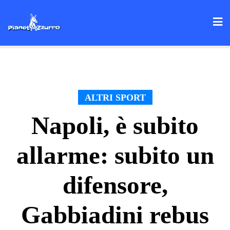
Skip
to
content
ALTRI SPORT
Napoli, è subito
allarme: subito un
difensore,
Gabbiadini rebus