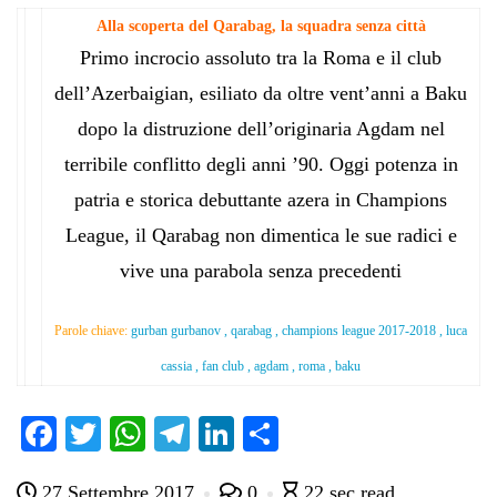
Alla scoperta del Qarabag, la squadra senza città
Primo incrocio assoluto tra la Roma e il club
dell’Azerbaigian, esiliato da oltre vent’anni a Baku
dopo la distruzione dell’originaria Agdam nel
terribile conflitto degli anni ’90. Oggi potenza in
patria e storica debuttante azera in Champions
League, il Qarabag non dimentica le sue radici e
vive una parabola senza precedenti
Parole chiave:
gurban gurbanov , qarabag , champions league 2017-2018 , luca
cassia , fan club , agdam , roma , baku
Fa
T
W
Te
Li
C
ce
wi
ha
le
nk
on
27 Settembre 2017
0
22 sec read