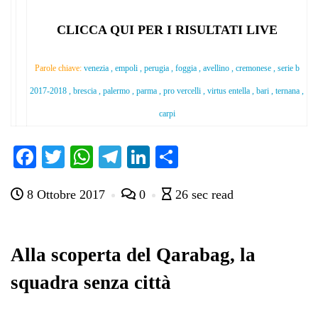
CLICCA QUI PER I RISULTATI LIVE
Parole chiave:
venezia , empoli , perugia , foggia , avellino , cremonese , serie b
2017-2018 , brescia , palermo , parma , pro vercelli , virtus entella , bari , ternana ,
carpi
Fa
T
W
Te
Li
C
ce
wi
ha
le
nk
on
8 Ottobre 2017
0
26 sec read
bo
tte
ts
gr
ed
di
ok
r
A
a
In
vi
pp
m
di
Alla scoperta del Qarabag, la
squadra senza città