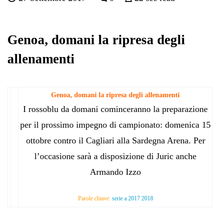
bo
tte
ts
gr
ed
di
ok
r
A
a
In
vi
pp
m
di
Genoa, domani la ripresa degli
allenamenti
Genoa, domani la ripresa degli allenamenti
I rossoblu da domani cominceranno la preparazione
per il prossimo impegno di campionato: domenica 15
ottobre contro il Cagliari alla Sardegna Arena. Per
l’occasione sarà a disposizione di Juric anche
Armando Izzo
Parole chiave:
serie a 2017 2018