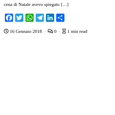
cena di Natale avevo spiegato […]
Fa
T
W
Te
Li
C
ce
wi
ha
le
nk
on
16 Gennaio 2018
0
1 min read
bo
tte
ts
gr
ed
di
ok
r
A
a
In
vi
pp
m
di