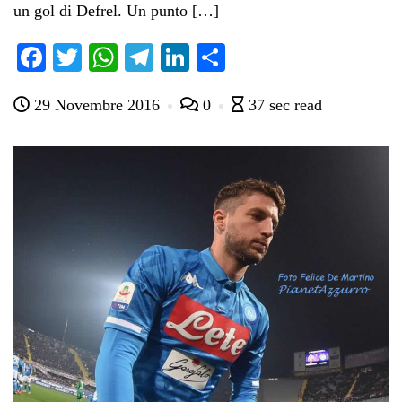
un gol di Defrel. Un punto […]
Fa
T
W
Te
Li
C
ce
wi
ha
le
nk
on
29 Novembre 2016
0
37 sec read
bo
tte
ts
gr
ed
di
ok
r
A
a
In
vi
pp
m
di