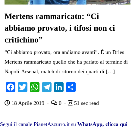
Mertens rammaricato: “Ci
abbiamo provato, i tifosi non ci
critichino”
“Ci abbiamo provato, ora andiamo avanti”. È un Dries
Mertens rammaricato quello che ha parlato al termine di
Napoli-Arsenal, match di ritorno dei quarti di […]
Fa
T
W
Te
Li
C
ce
wi
ha
le
nk
on
18 Aprile 2019
0
51 sec read
bo
tte
ts
gr
ed
di
ok
r
A
a
In
vi
pp
m
di
Segui il canale PianetAzzurro.it su
WhatsApp, clicca qui