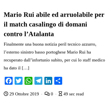
Mario Rui abile ed arruolabile per
il match casalingo di domani
contro l’Atalanta
Finalmente una buona notizia peril tecnico azzurro,
l’esterno sinistro basso portoghese Mario Rui ha
recuperato dall’infortunio subito, per cui lo staff medico
ha dato il […]
Fa
T
W
Te
Li
C
ce
wi
ha
le
nk
on
29 Ottobre 2019
0
49 sec read
bo
tte
ts
gr
ed
di
ok
r
A
a
In
vi