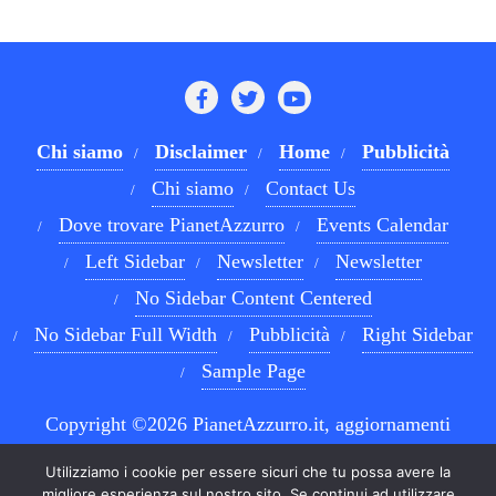
Chi siamo
Disclaimer
Home
Pubblicità
Chi siamo
Contact Us
Dove trovare PianetAzzurro
Events Calendar
Left Sidebar
Newsletter
Newsletter
No Sidebar Content Centered
No Sidebar Full Width
Pubblicità
Right Sidebar
Sample Page
Copyright ©2026 PianetAzzurro.it, aggiornamenti
costanti sul Calcio Napoli e sul mondo del betting . All
Utilizziamo i cookie per essere sicuri che tu possa avere la
rights reserved.
Powered by
WordPress
&
Designed by
migliore esperienza sul nostro sito. Se continui ad utilizzare