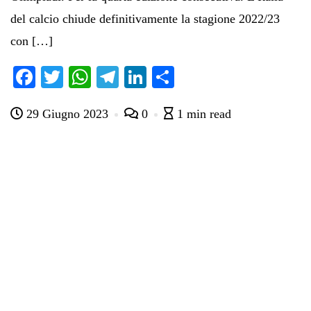
del calcio chiude definitivamente la stagione 2022/23
con […]
Fa
T
W
Te
Li
C
ce
wi
ha
le
nk
on
29 Giugno 2023
0
1 min read
bo
tte
ts
gr
ed
di
ok
r
A
a
In
vi
pp
m
di