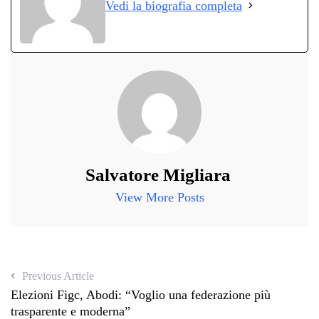
Vedi la biografia completa
pp
m
di
Salvatore Migliara
View More Posts
Previous Article
Elezioni Figc, Abodi: “Voglio una federazione più
trasparente e moderna”