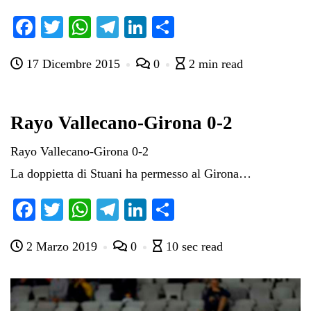
Fa
T
W
Te
Li
C
ce
wi
ha
le
nk
on
17 Dicembre 2015
0
2 min read
bo
tte
ts
gr
ed
di
ok
r
A
a
In
vi
pp
m
di
Rayo Vallecano-Girona 0-2
Rayo Vallecano-Girona 0-2
La doppietta di Stuani ha permesso al Girona…
Fa
T
W
Te
Li
C
ce
wi
ha
le
nk
on
2 Marzo 2019
0
10 sec read
bo
tte
ts
gr
ed
di
ok
r
A
a
In
vi
pp
m
di