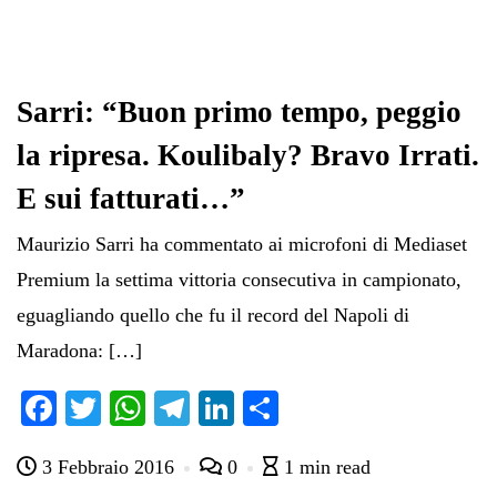
Sarri: “Buon primo tempo, peggio
la ripresa. Koulibaly? Bravo Irrati.
E sui fatturati…”
Maurizio Sarri ha commentato ai microfoni di Mediaset
Premium la settima vittoria consecutiva in campionato,
eguagliando quello che fu il record del Napoli di
Maradona: […]
Fa
T
W
Te
Li
C
ce
wi
ha
le
nk
on
3 Febbraio 2016
0
1 min read
bo
tte
ts
gr
ed
di