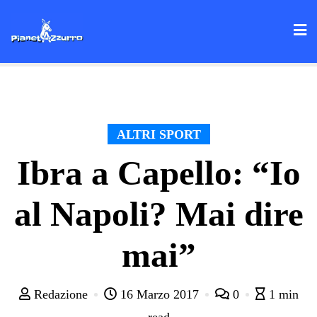
Skip
to
content
ALTRI SPORT
Ibra a Capello: “Io
al Napoli? Mai dire
mai”
Redazione
16 Marzo 2017
0
1 min
read