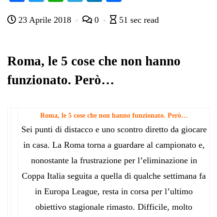
ce
wi
ha
le
nk
on
23 Aprile 2018
0
51 sec read
bo
tte
ts
gr
ed
di
ok
r
A
a
In
vi
pp
m
di
Roma, le 5 cose che non hanno
funzionato. Però…
Roma, le 5 cose che non hanno funzionato. Però…
Sei punti di distacco e uno scontro diretto da giocare
in casa. La Roma torna a guardare al campionato e,
nonostante la frustrazione per l’eliminazione in
Coppa Italia seguita a quella di qualche settimana fa
in Europa League, resta in corsa per l’ultimo
obiettivo stagionale rimasto. Difficile, molto