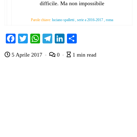
difficile. Ma non impossibile
Parole chiave:
luciano spalletti , serie a 2016-2017 , roma
Fa
T
W
Te
Li
C
ce
wi
ha
le
nk
on
5 Aprile 2017
0
1 min read
bo
tte
ts
gr
ed
di
ok
r
A
a
In
vi
pp
m
di