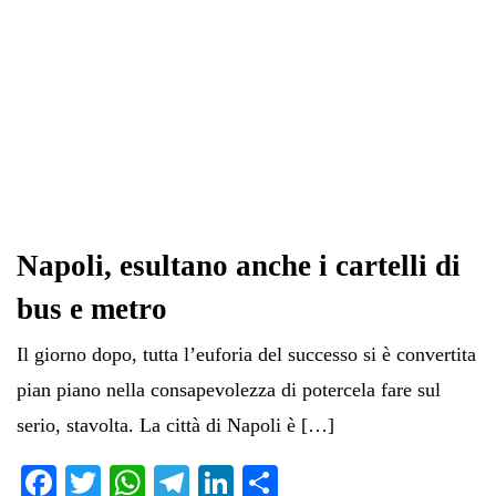
Napoli, esultano anche i cartelli di
bus e metro
Il giorno dopo, tutta l’euforia del successo si è convertita
pian piano nella consapevolezza di potercela fare sul
serio, stavolta. La città di Napoli è […]
Fa
T
W
Te
Li
C