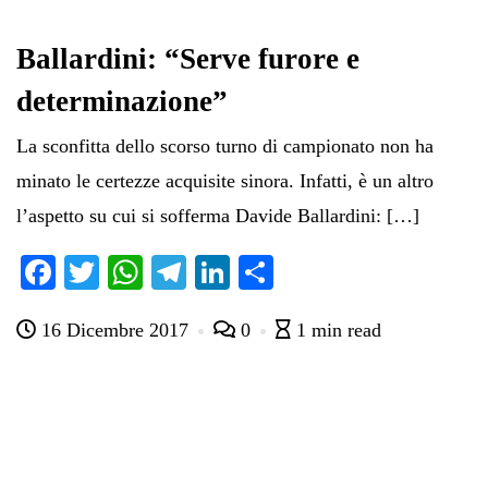
Ballardini: “Serve furore e
determinazione”
La sconfitta dello scorso turno di campionato non ha
minato le certezze acquisite sinora. Infatti, è un altro
l’aspetto su cui si sofferma Davide Ballardini: […]
Fa
T
W
Te
Li
C
ce
wi
ha
le
nk
on
16 Dicembre 2017
0
1 min read
bo
tte
ts
gr
ed
di
ok
r
A
a
In
vi
pp
m
di