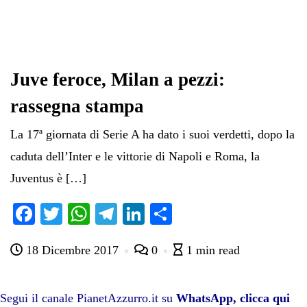
Juve feroce, Milan a pezzi:
rassegna stampa
La 17ª giornata di Serie A ha dato i suoi verdetti, dopo la
caduta dell’Inter e le vittorie di Napoli e Roma, la
Juventus è […]
Fa
T
W
Te
Li
C
ce
wi
ha
le
nk
on
18 Dicembre 2017
0
1 min read
bo
tte
ts
gr
ed
di
ok
r
A
a
In
vi
pp
m
di
Segui il canale PianetAzzurro.it su
WhatsApp, clicca qui