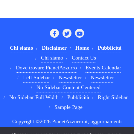
Chi siamo
Disclaimer
Home
Pubblicità
Chi siamo
Contact Us
Dove trovare PianetAzzurro
Events Calendar
Left Sidebar
Newsletter
Newsletter
No Sidebar Content Centered
No Sidebar Full Width
Pubblicità
Right Sidebar
Sample Page
Copyright ©2026 PianetAzzurro.it, aggiornamenti
costanti sul Calcio Napoli e sul mondo del betting . All