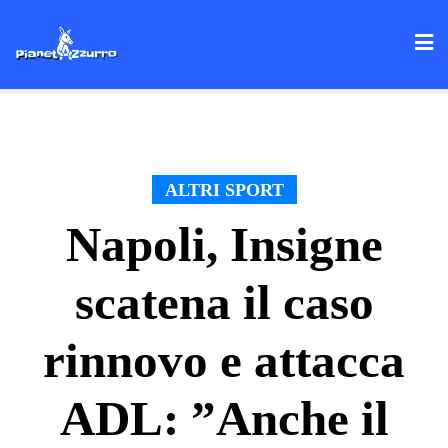
Skip
to
content
ALTRI SPORT
Napoli, Insigne
scatena il caso
rinnovo e attacca
ADL: ”Anche il