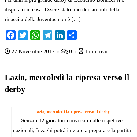
disputato in casa. Essere stato uno dei simboli della
rinascita della Juventus non è […]
Fa
T
W
Te
Li
C
ce
wi
ha
le
nk
on
27 Novembre 2017
0
1 min read
bo
tte
ts
gr
ed
di
ok
r
A
a
In
vi
pp
m
di
Lazio, mercoledì la ripresa verso il
derby
Lazio, mercoledì la ripresa verso il derby
Senza i 12 giocatori convocati dalle rispettive
nazionali, Inzaghi potrà iniziare a preparare la partita