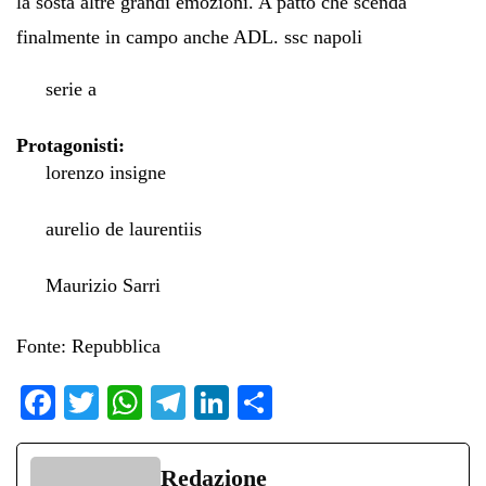
la sosta altre grandi emozioni. A patto che scenda
finalmente in campo anche ADL.
ssc napoli
serie a
Protagonisti:
lorenzo insigne
aurelio de laurentiis
Maurizio Sarri
Fonte: Repubblica
Fa
T
W
Te
Li
C
ce
wi
ha
le
nk
on
bo
tte
ts
gr
ed
di
Redazione