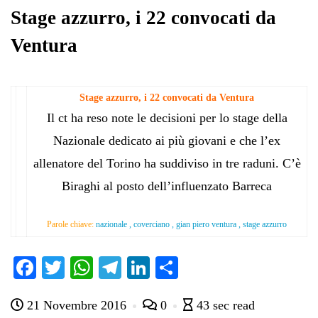
pp
m
di
Stage azzurro, i 22 convocati da
Ventura
Stage azzurro, i 22 convocati da Ventura
Il ct ha reso note le decisioni per lo stage della
Nazionale dedicato ai più giovani e che l’ex
allenatore del Torino ha suddiviso in tre raduni. C’è
Biraghi al posto dell’influenzato Barreca
Parole chiave:
nazionale , coverciano , gian piero ventura , stage azzurro
Fa
T
W
Te
Li
C
ce
wi
ha
le
nk
on
21 Novembre 2016
0
43 sec read
bo
tte
ts
gr
ed
di