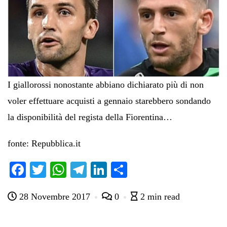
I giallorossi nonostante abbiano dichiarato più di non
voler effettuare acquisti a gennaio starebbero sondando
la disponibilità del regista della Fiorentina…
fonte: Repubblica.it
Fa
T
W
Te
Li
C
ce
wi
ha
le
nk
on
28 Novembre 2017
0
2 min read
bo
tte
ts
gr
ed
di
ok
r
A
a
In
vi