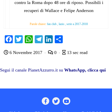
contro la Roma dopo 48 ore di riposo. Possibili i
recuperi di Wallace e Felipe Anderson
Parole chiave:
fan club , lazio , serie a 2017-2018
Fa
T
W
Te
Li
C
ce
wi
ha
le
nk
on
6 Novembre 2017
0
13 sec read
bo
tte
ts
gr
ed
di
ok
r
A
a
In
vi
pp
m
di
Segui il canale PianetAzzurro.it su
WhatsApp, clicca qui