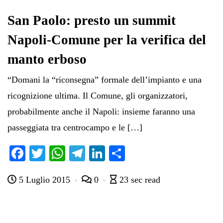
San Paolo: presto un summit
Napoli-Comune per la verifica del
manto erboso
“Domani la “riconsegna” formale dell’impianto e una
ricognizione ultima. Il Comune, gli organizzatori,
probabilmente anche il Napoli: insieme faranno una
passeggiata tra centrocampo e le […]
Fa
T
W
Te
Li
C
ce
wi
ha
le
nk
on
5 Luglio 2015
0
23 sec read
bo
tte
ts
gr
ed
di
ok
r
A
a
In
vi
pp
m
di