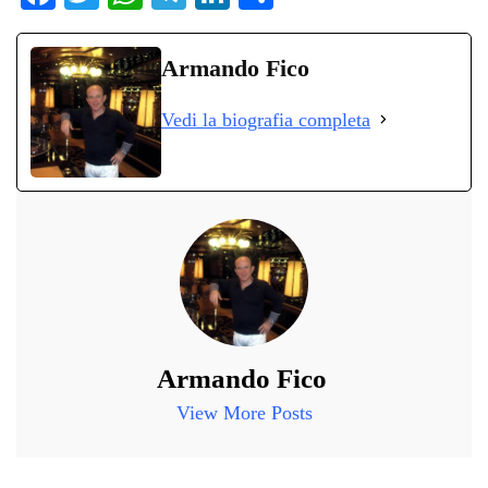
ce
wi
ha
le
nk
on
bo
tte
ts
gr
ed
di
Armando Fico
ok
r
A
a
In
vi
Vedi la biografia completa
pp
m
di
Armando Fico
View More Posts