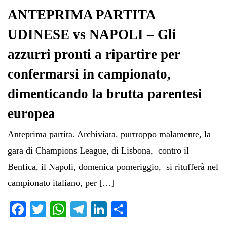
ANTEPRIMA PARTITA
UDINESE vs NAPOLI – Gli
azzurri pronti a ripartire per
confermarsi in campionato,
dimenticando la brutta parentesi
europea
Anteprima partita. Archiviata. purtroppo malamente, la
gara di Champions League, di Lisbona, contro il
Benfica, il Napoli, domenica pomeriggio, si ritufferà nel
campionato italiano, per […]
Fa
T
W
Te
Li
C
ce
wi
ha
le
nk
on