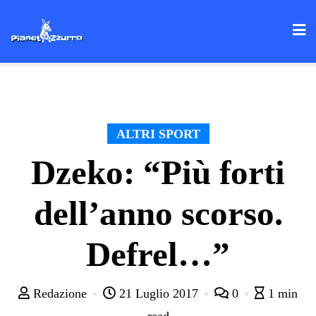
Skip
to
content
ALTRI SPORT
Dzeko: “Più forti
dell’anno scorso.
Defrel…”
Redazione
21 Luglio 2017
0
1 min
read