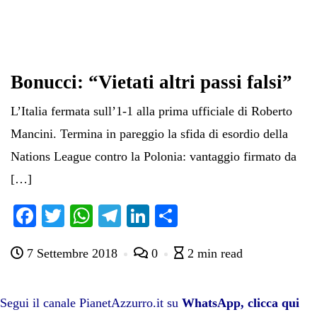
Bonucci: “Vietati altri passi falsi”
L’Italia fermata sull’1-1 alla prima ufficiale di Roberto
Mancini. Termina in pareggio la sfida di esordio della
Nations League contro la Polonia: vantaggio firmato da
[…]
Fa
T
W
Te
Li
C
ce
wi
ha
le
nk
on
7 Settembre 2018
0
2 min read
bo
tte
ts
gr
ed
di
ok
r
A
a
In
vi
pp
m
di
Segui il canale PianetAzzurro.it su
WhatsApp, clicca qui