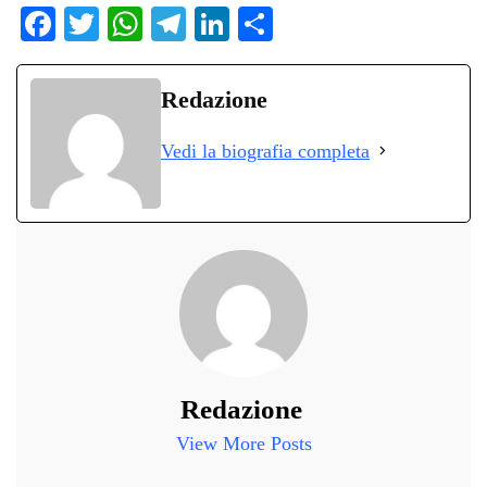
Fa
T
W
Te
Li
C
ce
wi
ha
le
nk
on
bo
tte
ts
gr
ed
di
Redazione
ok
r
A
a
In
vi
Vedi la biografia completa
pp
m
di
Redazione
View More Posts