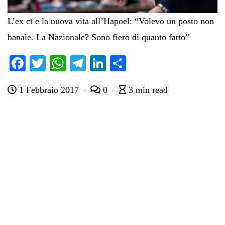
L’ex ct e la nuova vita all’Hapoel: “Volevo un posto non
banale. La Nazionale? Sono fiero di quanto fatto”
Fa
T
W
Te
Li
C
ce
wi
ha
le
nk
on
1 Febbraio 2017
0
3 min read
bo
tte
ts
gr
ed
di
ok
r
A
a
In
vi
pp
m
di