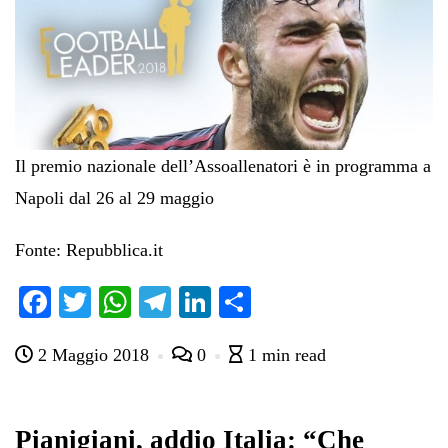
Il premio nazionale dell’Assoallenatori è in programma a
Napoli dal 26 al 29 maggio
Fonte: Repubblica.it
Fa
T
W
Te
Li
C
ce
wi
ha
le
nk
on
2 Maggio 2018
0
1 min read
bo
tte
ts
gr
ed
di
ok
r
A
a
In
vi
pp
m
di
Pianigiani, addio Italia: “Che