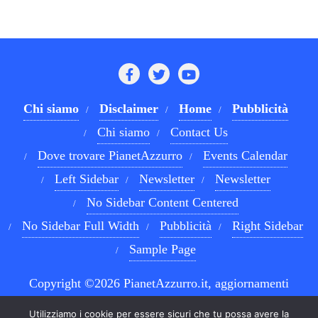
Chi siamo
Disclaimer
Home
Pubblicità
Chi siamo
Contact Us
Dove trovare PianetAzzurro
Events Calendar
Left Sidebar
Newsletter
Newsletter
No Sidebar Content Centered
No Sidebar Full Width
Pubblicità
Right Sidebar
Sample Page
Copyright ©2026 PianetAzzurro.it, aggiornamenti
costanti sul Calcio Napoli e sul mondo del betting . All
Utilizziamo i cookie per essere sicuri che tu possa avere la