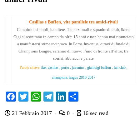
Casillas e Buffon, vite parallele tra amici-rivali
Campioni, simboli, bandiere. Tra nazionali e squadre di club, Iker e
Gigi si scontrano in campo da oltre 15 anni e non hanno mai rinunciato
a manifestarsi stima reciproca. In Porto-Juventus, ottavi di finale di
Champions League, saranno di nuovo l’uno di fronte all’altro, tra
sorrisi, abbracci e parate
Parole chiave:
iker casillas , porto , juventus , gianluigi buffon , fan club ,
champions league 2016-2017
Fa
T
W
Te
Li
C
ce
wi
ha
le
nk
on
21 Febbraio 2017
0
16 sec read
bo
tte
ts
gr
ed
di
ok
r
A
a
In
vi
pp
m
di