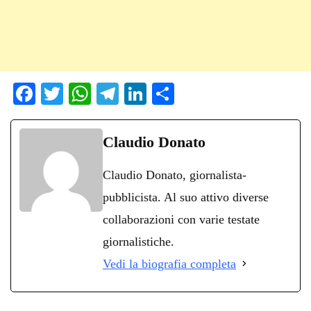
Fa
T
W
Te
Li
C
ce
wi
ha
le
nk
on
bo
tte
ts
gr
ed
di
Claudio Donato
ok
r
A
a
In
vi
Claudio Donato, giornalista-
pp
m
di
pubblicista. Al suo attivo diverse
collaborazioni con varie testate
giornalistiche.
Vedi la biografia completa