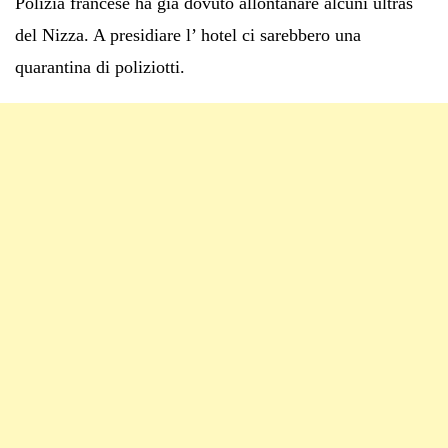
Polizia francese ha già dovuto allontanare alcuni ultras
del Nizza. A presidiare l’ hotel ci sarebbero una
quarantina di poliziotti.