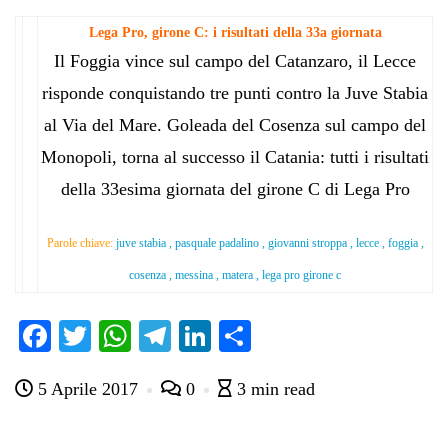
Lega Pro, girone C: i risultati della 33a giornata
Il Foggia vince sul campo del Catanzaro, il Lecce
risponde conquistando tre punti contro la Juve Stabia
al Via del Mare. Goleada del Cosenza sul campo del
Monopoli, torna al successo il Catania: tutti i risultati
della 33esima giornata del girone C di Lega Pro
Parole chiave:
juve stabia , pasquale padalino , giovanni stroppa , lecce , foggia ,
cosenza , messina , matera , lega pro girone c
Fa
T
W
Te
Li
C
ce
wi
ha
le
nk
on
5 Aprile 2017
0
3 min read
bo
tte
ts
gr
ed
di
ok
r
A
a
In
vi