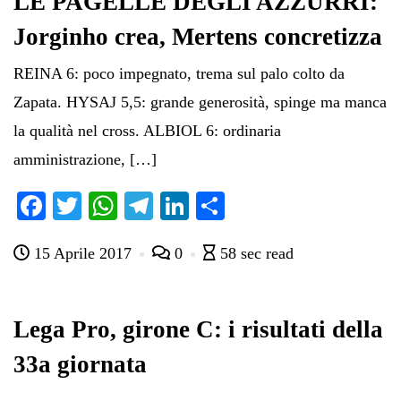
​LE PAGELLE DEGLI AZZURRI:
Jorginho crea, Mertens concretizza
REINA 6: poco impegnato, trema sul palo colto da
Zapata. HYSAJ 5,5: grande generosità, spinge ma manca
la qualità nel cross. ALBIOL 6: ordinaria
amministrazione, […]
Fa
T
W
Te
Li
C
ce
wi
ha
le
nk
on
15 Aprile 2017
0
58 sec read
bo
tte
ts
gr
ed
di
ok
r
A
a
In
vi
pp
m
di
Lega Pro, girone C: i risultati della
33a giornata