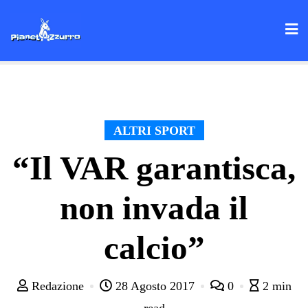
Skip
to
content
ALTRI SPORT
“Il VAR garantisca,
non invada il
calcio”
Redazione
28 Agosto 2017
0
2 min
read