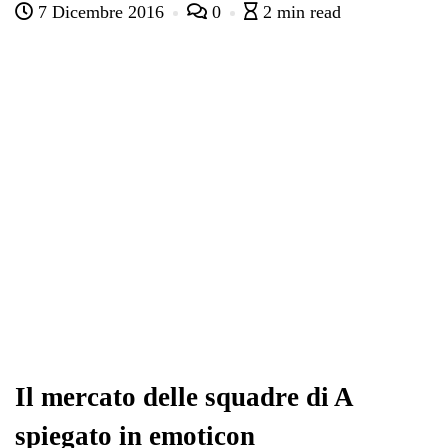
7 Dicembre 2016
0
2 min read
bo
tte
ts
gr
ed
di
ok
r
A
a
In
vi
pp
m
di
Il mercato delle squadre di A
spiegato in emoticon