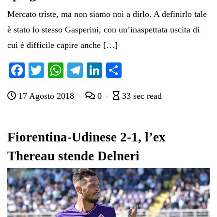
Mercato triste, ma non siamo noi a dirlo. A definirlo tale
è stato lo stesso Gasperini, con un’inaspettata uscita di
cui è difficile capire anche […]
Fa
T
W
Te
Li
C
ce
wi
ha
le
nk
on
17 Agosto 2018
0
33 sec read
bo
tte
ts
gr
ed
di
ok
r
A
a
In
vi
pp
m
di
Fiorentina-Udinese 2-1, l’ex
Thereau stende Delneri