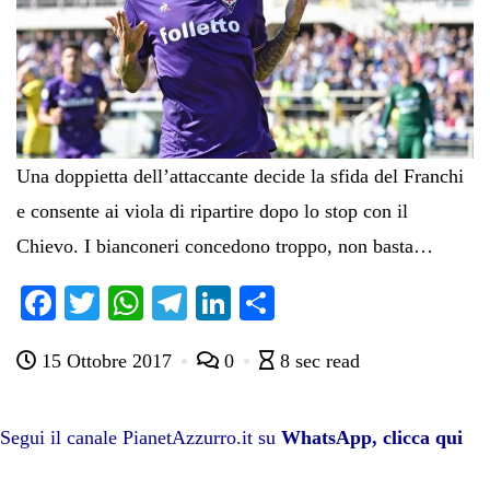
Una doppietta dell’attaccante decide la sfida del Franchi
e consente ai viola di ripartire dopo lo stop con il
Chievo. I bianconeri concedono troppo, non basta…
Fa
T
W
Te
Li
C
ce
wi
ha
le
nk
on
15 Ottobre 2017
0
8 sec read
bo
tte
ts
gr
ed
di
ok
r
A
a
In
vi
pp
m
di
Segui il canale PianetAzzurro.it su
WhatsApp, clicca qui