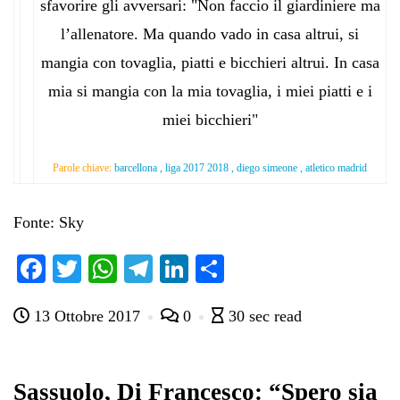
sfavorire gli avversari: "Non faccio il giardiniere ma
l’allenatore. Ma quando vado in casa altrui, si
mangia con tovaglia, piatti e bicchieri altrui. In casa
mia si mangia con la mia tovaglia, i miei piatti e i
miei bicchieri"
Parole chiave:
barcellona , liga 2017 2018 , diego simeone , atletico madrid
Fonte: Sky
Fa
T
W
Te
Li
C
ce
wi
ha
le
nk
on
13 Ottobre 2017
0
30 sec read
bo
tte
ts
gr
ed
di
ok
r
A
a
In
vi
pp
m
di
Sassuolo, Di Francesco: “Spero sia