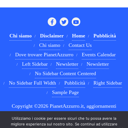
Chi siamo
Disclaimer
Home
Pubblicità
Chi siamo
Contact Us
Dove trovare PianetAzzurro
Events Calendar
Left Sidebar
Newsletter
Newsletter
No Sidebar Content Centered
No Sidebar Full Width
Pubblicità
Right Sidebar
Sample Page
Copyright ©2026 PianetAzzurro.it, aggiornamenti
costanti sul Calcio Napoli e sul mondo del betting . All
Utilizziamo i cookie per essere sicuri che tu possa avere la
rights reserved.
Powered by
WordPress
&
Designed by
migliore esperienza sul nostro sito. Se continui ad utilizzare