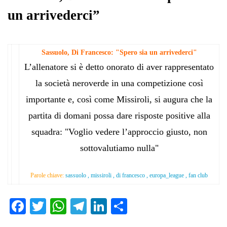
un arrivederci”
Sassuolo, Di Francesco: "Spero sia un arrivederci"
L’allenatore si è detto onorato di aver rappresentato
la società neroverde in una competizione così
importante e, così come Missiroli, si augura che la
partita di domani possa dare risposte positive alla
squadra: "Voglio vedere l’approccio giusto, non
sottovalutiamo nulla"
Parole chiave:
sassuolo , missiroli , di francesco , europa_league , fan club
Fa
T
W
Te
Li
C
ce
wi
ha
le
nk
on