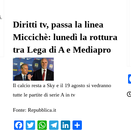
i.
Diritti tv, passa la linea
Miccichè: lunedì la rottura
tra Lega di A e Mediapro
Il calcio resta a Sky e il 19 agosto si vedranno
tutte le partite di serie A in tv
Fonte: Repubblica.it
Fa
T
W
Te
Li
C