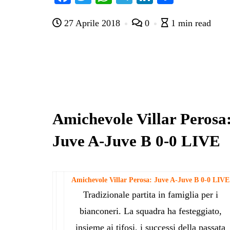
ce
wi
ha
le
nk
on
27 Aprile 2018
0
1 min read
bo
tte
ts
gr
ed
di
ok
r
A
a
In
vi
pp
m
di
Amichevole Villar Perosa
Juve A-Juve B 0-0 LIVE
Amichevole Villar Perosa: Juve A-Juve B 0-0 LIVE
Tradizionale partita in famiglia per i
bianconeri. La squadra ha festeggiato,
insieme ai tifosi, i successi della passata