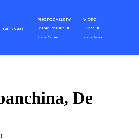
PHOTOGALLERY
VIDEO
Le Foto Esclusive Di
I Video Di
GIORNALE
PianetAzzurro
PianetAzzurro
panchina, De
d