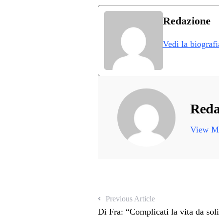
ce
wi
ha
le
nk
bo
tte
ts
gr
ed
d
Redazione
ok
r
A
a
In
v
Vedi la biograf
pp
m
d
Reda
View Mo
Previous Article
Di Fra: “Complicati la vita da soli