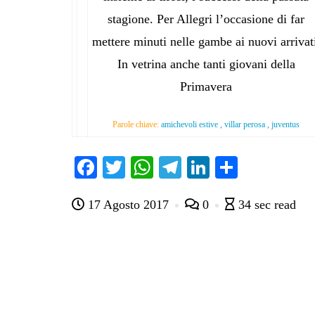
stagione. Per Allegri l’occasione di far
mettere minuti nelle gambe ai nuovi arrivat
In vetrina anche tanti giovani della
Primavera
Parole chiave:
amichevoli estive , villar perosa , juventus
Fa
T
W
Te
Li
C
ce
wi
ha
le
nk
on
17 Agosto 2017
0
34 sec read
bo
tte
ts
gr
ed
di
ok
r
A
a
In
vi
pp
m
di