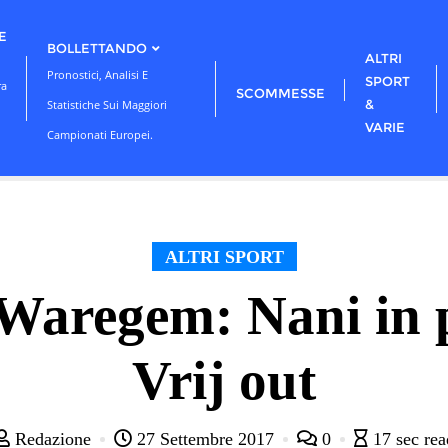
E
BOLLETTANDO
ALTRI
Pronostici, Analisi E
SPORT
ra
SCOMMESSE
&
Statistiche Sui Maggiori
VARIE
Campionati Europei.
ALTRI SPORT
 Waregem: Nani in 
Vrij out
Redazione
27 Settembre 2017
0
17 sec rea