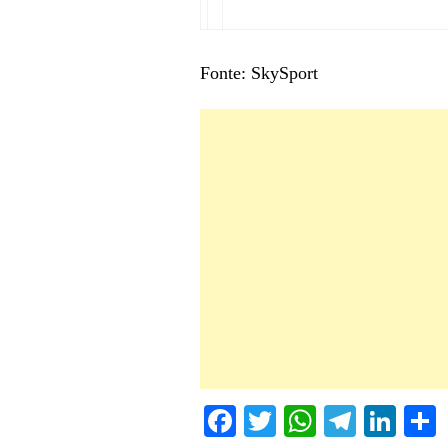
Fonte: SkySport
Fa
T
W
Te
Li