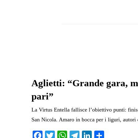
Aglietti: “Grande gara, m
pari”
La Virtus Entella fallisce l’obiettivo punti: finis
San Nicola. Amaro in bocca per i liguri, autori
Fa
T
W
Te
Li
C