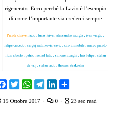
rigenerato. Ecco perché la Lazio è l’esempio
di come l’importante sia crederci sempre
Parole chiave:
lazio , lucas leiva , alessandro murgia , ivan vargic ,
felipe caicedo , sergej milinkovic-savic , ciro immobile , marco parolo
, luis alberto , patric , senad lulic , simone inzaghi , luiz felipe , stefan
de vrij , stefan radu , thomas strakosha
Fa
T
W
Te
Li
C
ce
wi
ha
le
nk
on
15 Ottobre 2017
0
23 sec read
bo
tte
ts
gr
ed
di
ok
r
A
a
In
vi
pp
m
di