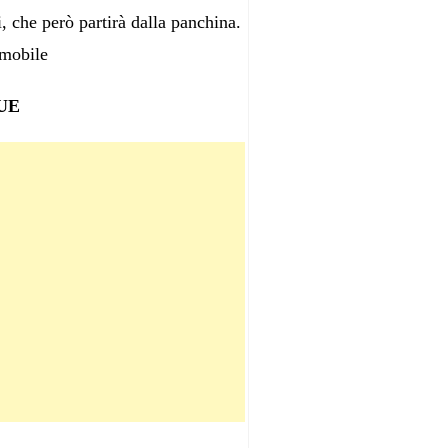
, che però partirà dalla panchina.
mmobile
UE