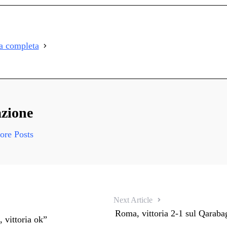
on
i
i
ia completa
i
zione
re Posts
Next Article
Roma, vittoria 2-1 sul Qarab
, vittoria ok”